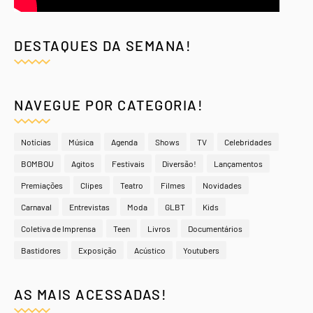
DESTAQUES DA SEMANA!
NAVEGUE POR CATEGORIA!
Notícias
Música
Agenda
Shows
TV
Celebridades
BOMBOU
Agitos
Festivais
Diversão!
Lançamentos
Premiações
Clipes
Teatro
Filmes
Novidades
Carnaval
Entrevistas
Moda
GLBT
Kids
Coletiva de Imprensa
Teen
Livros
Documentários
Bastidores
Exposição
Acústico
Youtubers
AS MAIS ACESSADAS!