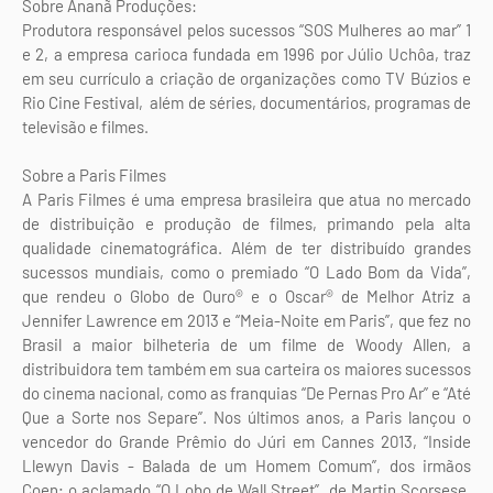
Sobre Ananã Produções:
Produtora responsável pelos sucessos “SOS Mulheres ao mar” 1
e 2, a empresa carioca fundada em 1996 por Júlio Uchôa, traz
em seu currículo a criação de organizações como TV Búzios e
Rio Cine Festival, além de séries, documentários, programas de
televisão e filmes.
Sobre a Paris Filmes
A Paris Filmes é uma empresa brasileira que atua no mercado
de distribuição e produção de filmes, primando pela alta
qualidade cinematográfica. Além de ter distribuído grandes
sucessos mundiais, como o premiado “O Lado Bom da Vida”,
que rendeu o Globo de Ouro® e o Oscar® de Melhor Atriz a
Jennifer Lawrence em 2013 e “Meia-Noite em Paris”, que fez no
Brasil a maior bilheteria de um filme de Woody Allen, a
distribuidora tem também em sua carteira os maiores sucessos
do cinema nacional, como as franquias “De Pernas Pro Ar” e “Até
Que a Sorte nos Separe”. Nos últimos anos, a Paris lançou o
vencedor do Grande Prêmio do Júri em Cannes 2013, “Inside
Llewyn Davis - Balada de um Homem Comum”, dos irmãos
Coen; o aclamado “O Lobo de Wall Street”, de Martin Scorsese,