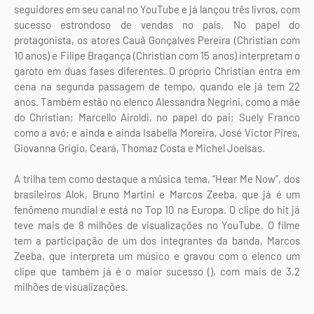
seguidores em seu canal no YouTube e já lançou três livros, com
sucesso estrondoso de vendas no país. No papel do
protagonista, os atores Cauã Gonçalves Pereira (Christian com
10 anos) e Filipe Bragança (Christian com 15 anos) interpretam o
garoto em duas fases diferentes. O próprio Christian entra em
cena na segunda passagem de tempo, quando ele já tem 22
anos. Também estão no elenco Alessandra Negrini, como a mãe
do Christian; Marcello Airoldi, no papel do pai; Suely Franco
como a avó; e ainda e ainda Isabella Moreira, José Victor Pires,
Giovanna Grigio, Ceará, Thomaz Costa e Michel Joelsas.
A trilha tem como destaque a música tema, “Hear Me Now”, dos
brasileiros Alok, Bruno Martini e Marcos Zeeba, que já é um
fenômeno mundial e está no Top 10 na Europa. O clipe do hit já
teve mais de 8 milhões de visualizações no YouTube. O filme
tem a participação de um dos integrantes da banda, Marcos
Zeeba, que interpreta um músico e gravou com o elenco um
clipe que também já é o maior sucesso (), com mais de 3,2
milhões de visualizações.