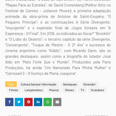
“Mapas Para as Estrelas”, de David Cronenberg (Melhor Atriz no
Festival de Cannes - Julianne Moore); a primeira adaptação
animada da obra-prima de Antoine de Saint-Exupéry, “O
Pequeno Príncipe”; e as continuações A Série Divergente:
“Insurgente” e o esperado final de Jogos Vorazes em “A
Esperança - O Final”. Em 2016, os indicados ao Oscar® “Brooklin”
e “O Lobo do Deserto”; o terceiro capítulo da série Divergente,
“Convergente”, “Truque de Mestre - O 2º Ato” e sucessos do
cinema argentino como “Kóblic”, com Ricardo Darín, são os
grandes destaques; assim como a biografia do lutador José
Aldo em “Mais Forte Que o Mundo”. Produzidos pela Paris
Produções, há ainda “Um Namorado Para Minha Mulher” e
“Carrossel 2 - O Sumiço de Maria Joaquina”.
Tags
Cultura Sampa! Informação
Destaques
Diversão!
Filmes
Lançamentos
Música
Shows
TV
Youtubers