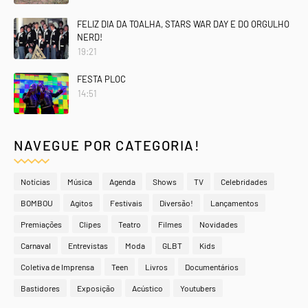
FELIZ DIA DA TOALHA, STARS WAR DAY E DO ORGULHO
NERD!
19:21
FESTA PLOC
14:51
NAVEGUE POR CATEGORIA!
Notícias
Música
Agenda
Shows
TV
Celebridades
BOMBOU
Agitos
Festivais
Diversão!
Lançamentos
Premiações
Clipes
Teatro
Filmes
Novidades
Carnaval
Entrevistas
Moda
GLBT
Kids
Coletiva de Imprensa
Teen
Livros
Documentários
Bastidores
Exposição
Acústico
Youtubers