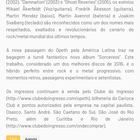
(2002), “Damnation” (2003) e “Ghost Reveries” (2005), os exímios
Mikael Åkerfeldt (Voz/guitarra), Fredrik Åkesson (guitarra),
Martin Mendez (baixo), Martin Axenrot (bateria) e Joakim
Svalberg (teclado) são reconhecidos como um dos nomes mais
respeitados, exaltados e revolucionários do cenário do
rock/metal mundial dos últimos tempos.
A nova passagem do Opeth pela América Latina traz na
bagagem a turnê fantástico novo álbum “Sorceress”. Este
trabalho, considerado um dos melhores discos de 2016, é o
híbrido perfeito entre rock e o metal progressivo, com
momentos retros, passagens experimentais e setentistas.
Os ingressos continuam à venda pelo Clube do Ingresso
(http://www.clubedoingresso.com/opeth), bilheteria do Carioca
Club e pontos autorizados pela empresa na capital paulista,
Osasco, Santo André, São Caetano do Sul, São José do Rio
Preto, além de Curitiba e Rio de Janeiro
(http://www.clubedoingresso.com/ondecomprar).
Tags
Agenda