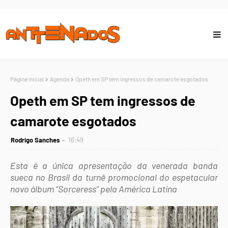
Página inicial
Agenda
Opeth em SP tem ingressos de camarote esgotados
Opeth em SP tem ingressos de
camarote esgotados
Rodrigo Sanches
16:49
Esta é a única apresentação da venerada banda
sueca no Brasil da turnê promocional do espetacular
novo álbum “Sorceress” pela América Latina