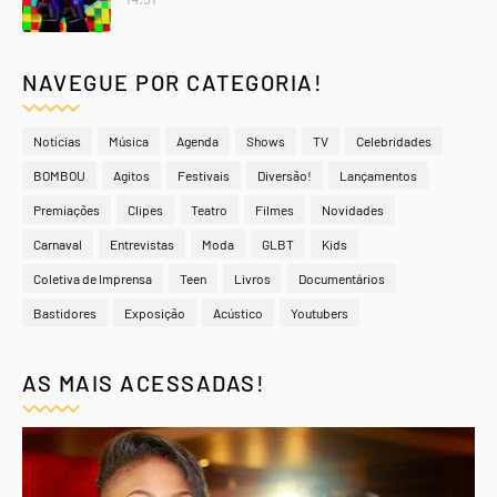
NAVEGUE POR CATEGORIA!
Notícias
Música
Agenda
Shows
TV
Celebridades
BOMBOU
Agitos
Festivais
Diversão!
Lançamentos
Premiações
Clipes
Teatro
Filmes
Novidades
Carnaval
Entrevistas
Moda
GLBT
Kids
Coletiva de Imprensa
Teen
Livros
Documentários
Bastidores
Exposição
Acústico
Youtubers
AS MAIS ACESSADAS!