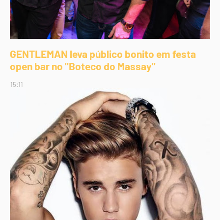
GENTLEMAN leva público bonito em festa
open bar no "Boteco do Massay"
15:11