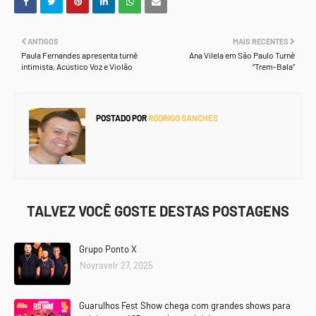
ANTIGOS
MAIS RECENTES
Paula Fernandes apresenta turnê
Ana Vilela em São Paulo Turnê
intimista, Acústico Voz e Violão
“Trem-Bala”
POSTADO POR
RODRIGO SANCHES
TALVEZ VOCÊ GOSTE DESTAS POSTAGENS
Grupo Ponto X
Novravelr 27, 2025
Guarulhos Fest Show chega com grandes shows para