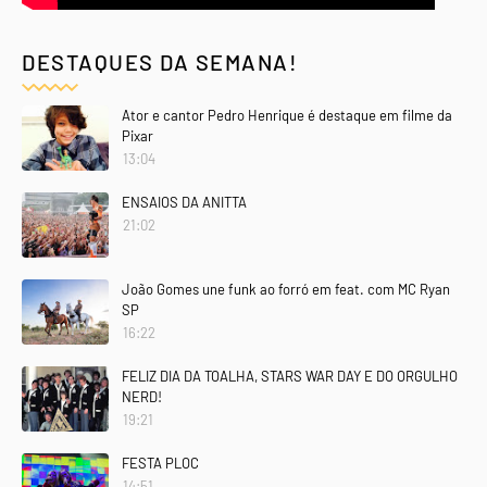
DESTAQUES DA SEMANA!
Ator e cantor Pedro Henrique é destaque em filme da
Pixar
13:04
ENSAIOS DA ANITTA
21:02
João Gomes une funk ao forró em feat. com MC Ryan
SP
16:22
FELIZ DIA DA TOALHA, STARS WAR DAY E DO ORGULHO
NERD!
19:21
FESTA PLOC
14:51