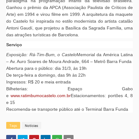
paradigma na programação infantil da televisão brasileira.
Ganhou o prêmio da APCA (Associação Paulista de Críticos de
Arte) em 1994 e virou filme em 1999. A arquitetura da maquete
do Castelo foi inspirada no estilo modernista do artista catalão
Antoni Gaudí, que projetou a Basílica da Sagrada Família, uma
das atrações turísticas de Barcelona.
Serviço
Exposição: Rá-Tim-Bum, o Castelo
Memorial da América Latina
– Av. Auro Soares de Moura Andrade, 664 – Metrô Barra Funda
Abertura para o público: dia 31/3, às 19h
De terça-feira a domingo, das 9h às 22h
Ingressos: R$ 20 e meia entrada
Bilheterias: Espaço Gabo
e
www.ratimbumocastelo.com.br
Estacionamentos: portões 4, 8
e 15
Recomenda-se transporte público até o Terminal Barra Funda
Tags
Notícias