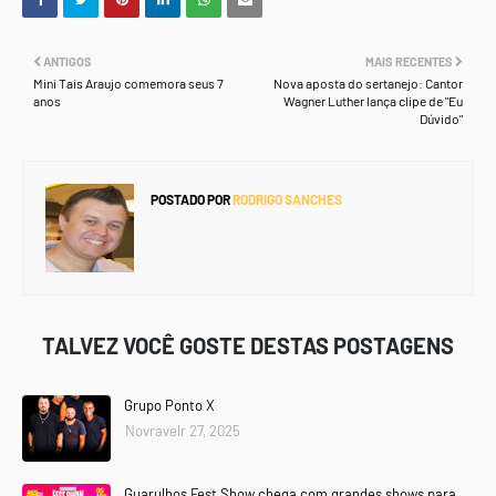
ANTIGOS
MAIS RECENTES
Mini Tais Araujo comemora seus 7
Nova aposta do sertanejo: Cantor
anos
Wagner Luther lança clipe de "Eu
Dúvido"
POSTADO POR
RODRIGO SANCHES
TALVEZ VOCÊ GOSTE DESTAS POSTAGENS
Grupo Ponto X
Novravelr 27, 2025
Guarulhos Fest Show chega com grandes shows para