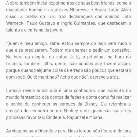
A obra também inclui depoimentos de seus best friends, como o
maquiador Ramon e as atrizes Mharessa e Bruna Tatar. Além
disso, a orelha do livro traz declarações dos amigos Tatá
Werneck, Paulo Gustavo e Ingrid Guimarães, que destacam o
talento e o carisma da jovem.
“Quem é meu amigo, sabe: estou sempre do lado para tudo o
que eles precisarem. Podem me chamar e pedir um conselho.
Na hora da alegria, eu estou lá. E, o principal, na hora da
tristeza, também. Olha, gente, são poucos que fazem assim,
porque quando alguma coisa dá errado são poucos que estarão
com você. Ou tô mentindo? Acho que não”, escreve a atriz.
Larissa revela ainda que é uma sonhadora, que acredita no
mundo fantástico dos contos de fadas e conta como foi realizar
o sonho de conhecer os parques da Disney. Ela relembra a
emoção do encontro com o Mickey e diz quais são suas três
princesas favoritas: Cinderela, Rapunzel e Moana.
As viagens para Orlando e para Nova Iorque não ficaram de fora