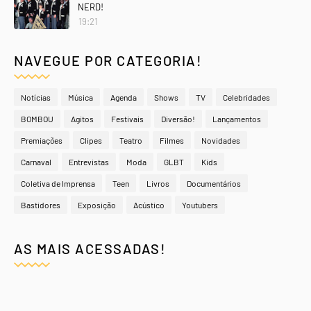
NERD!
19:21
NAVEGUE POR CATEGORIA!
Notícias
Música
Agenda
Shows
TV
Celebridades
BOMBOU
Agitos
Festivais
Diversão!
Lançamentos
Premiações
Clipes
Teatro
Filmes
Novidades
Carnaval
Entrevistas
Moda
GLBT
Kids
Coletiva de Imprensa
Teen
Livros
Documentários
Bastidores
Exposição
Acústico
Youtubers
AS MAIS ACESSADAS!