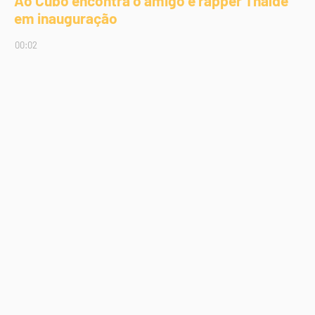
Ao Cubo encontra o amigo e rapper Thaíde
em inauguração
00:02