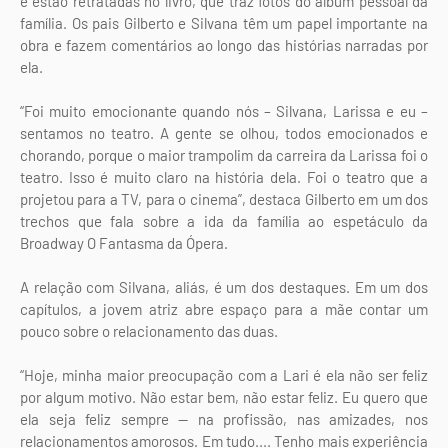
e estão retratadas no livro, que traz fotos do álbum pessoal da
família. Os pais Gilberto e Silvana têm um papel importante na
obra e fazem comentários ao longo das histórias narradas por
ela.
“Foi muito emocionante quando nós – Silvana, Larissa e eu –
sentamos no teatro. A gente se olhou, todos emocionados e
chorando, porque o maior trampolim da carreira da Larissa foi o
teatro. Isso é muito claro na história dela. Foi o teatro que a
projetou para a TV, para o cinema”, destaca Gilberto em um dos
trechos que fala sobre a ida da família ao espetáculo da
Broadway O Fantasma da Ópera.
A relação com Silvana, aliás, é um dos destaques. Em um dos
capítulos, a jovem atriz abre espaço para a mãe contar um
pouco sobre o relacionamento das duas.
“Hoje, minha maior preocupação com a Lari é ela não ser feliz
por algum motivo. Não estar bem, não estar feliz. Eu quero que
ela seja feliz sempre — na profissão, nas amizades, nos
relacionamentos amorosos. Em tudo.... Tenho mais experiência