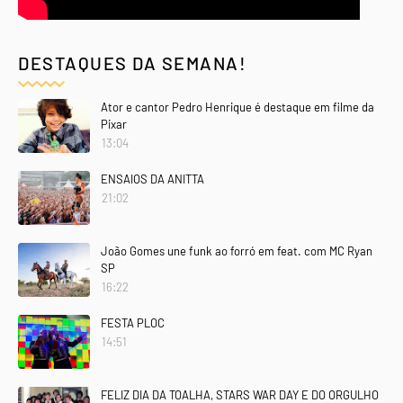
DESTAQUES DA SEMANA!
Ator e cantor Pedro Henrique é destaque em filme da
Pixar
13:04
ENSAIOS DA ANITTA
21:02
João Gomes une funk ao forró em feat. com MC Ryan
SP
16:22
FESTA PLOC
14:51
FELIZ DIA DA TOALHA, STARS WAR DAY E DO ORGULHO