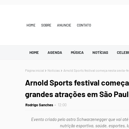
HOME
SOBRE
ANUNCIE
CONTATO
HOME
AGENDA
MÚSICA
NOTÍCIAS
CELEB
Página inicial
Notícias
Arnold Sports festival começa nesta sexta-f
Arnold Sports festival começa
grandes atrações em São Pau
Rodrigo Sanches
12:00
Evento criado pelo astro Schwarzenegger que vai até
nutrição esportiva, saúde, esportes, 