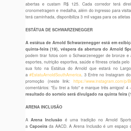
abertas e custam R$ 125. Cada corredor terá direi
cronometragem e medalha, além do ingresso para visita
terá caminhada, disponibiliza 3 mil vagas para os atleta
ESTÁTUA DE SCHWARZENEGGER
A estátua de Arnold Schwarzenegger está em exibição
quinta-feira (19), véspera da abertura do Arnold Spo
podem tirar fotos com o Schwarzenegger de bronze e a
esportes, nutrição esportiva, saúde e fitness criada pel
sua foto na Estátua do Arnold que estará no Largo
a
#EstatuArnoldSouthAmerica
. 3 Entre no Instagram do 
promoção (neste link:
https://www.instagram.com/p/
comentários: "Eu tirei a foto" e marque três amigos! 4
resultado do sorteio será divulgado na quinta feira (
ARENA INCLUSÃO
A
Arena Inclusão
é uma tradição no Arnold Sport
a
Capoeira
da AACD. A Arena Inclusão é um espaço des