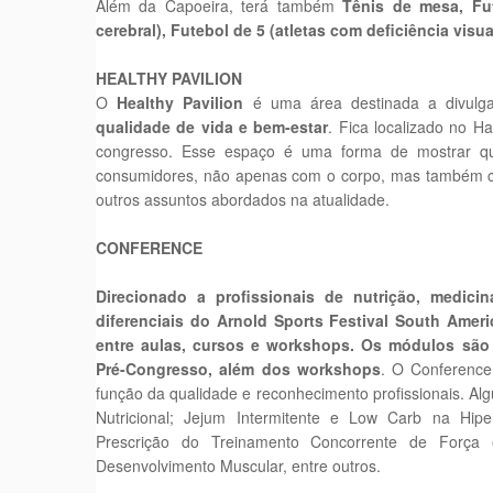
Além da Capoeira, terá também
Tênis de mesa, Fut
cerebral), Futebol de 5 (atletas com deficiência visu
HEALTHY PAVILION
O
Healthy Pavilion
é uma área destinada a divulg
qualidade de vida e bem-estar
. Fica localizado no Ha
congresso. Esse espaço é uma forma de mostrar q
consumidores, não apenas com o corpo, mas também com
outros assuntos abordados na atualidade.
CONFERENCE
Direcionado a profissionais de nutrição, medic
diferenciais do Arnold Sports Festival South Amer
entre aulas, cursos e workshops. Os módulos são 
Pré-Congresso, além dos workshops
. O Conference
função da qualidade e reconhecimento profissionais. A
Nutricional; Jejum Intermitente e Low Carb na Hiper
Prescrição do Treinamento Concorrente de Força e
Desenvolvimento Muscular, entre outros.