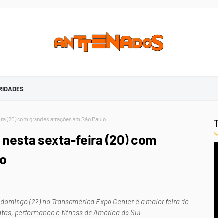
RIDADES
eira (20) com grandes atrações em São Paulo
 nesta sexta-feira (20) com
lo
 domingo (22) no Transamérica Expo Center é a maior feira de
lutas, performance e fitness da América do Sul