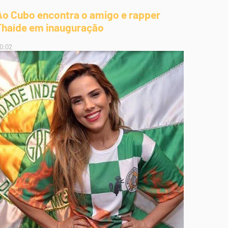
Ao Cubo encontra o amigo e rapper
Thaíde em inauguração
0:02