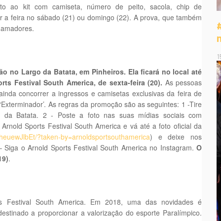
to ao kit com camiseta, número de peito, sacola, chip de
r a feira no sábado (21) ou domingo (22). A prova, que também
s amadores.
1
 no Largo da Batata, em Pinheiros. Ela ficará no local até
rts Festival South America, de sexta-feira (20).
As pessoas
inda concorrer a ingressos e camisetas exclusivas da feira de
o ‘Exterminador’. As regras da promoção são as seguintes: 1 -Tire
 da Batata. 2 - Poste a foto nas suas mídias sociais com
Arnold Sports Festival South America e vá até a foto oficial da
BheuewJlbEt/?taken-by=arnoldsportsouthamerica
) e deixe nos
 – Siga o Arnold Sports Festival South America no Instagram.
O
19)
.
s Festival South America. Em 2018, uma das novidades é
tinado a proporcionar a valorização do esporte Paralímpico.