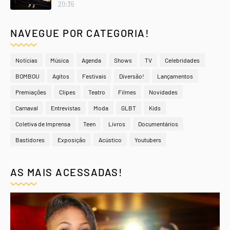
20:35
NAVEGUE POR CATEGORIA!
Notícias
Música
Agenda
Shows
TV
Celebridades
BOMBOU
Agitos
Festivais
Diversão!
Lançamentos
Premiações
Clipes
Teatro
Filmes
Novidades
Carnaval
Entrevistas
Moda
GLBT
Kids
Coletiva de Imprensa
Teen
Livros
Documentários
Bastidores
Exposição
Acústico
Youtubers
AS MAIS ACESSADAS!