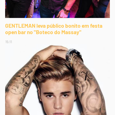
GENTLEMAN leva público bonito em festa
open bar no "Boteco do Massay"
15:11