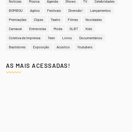
Notícias
Música
Agenda
Shows
TV
Celebridades
BOMBOU
Agitos
Festivais
Diversão!
Lançamentos
Premiações
Clipes
Teatro
Filmes
Novidades
Carnaval
Entrevistas
Moda
GLBT
Kids
Coletiva de Imprensa
Teen
Livros
Documentários
Bastidores
Exposição
Acústico
Youtubers
AS MAIS ACESSADAS!