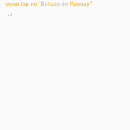
open bar no "Boteco do Massay"
15:11