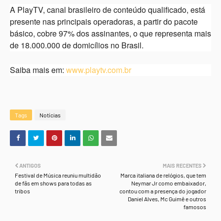
A PlayTV, canal brasileiro de conteúdo qualificado, está
presente nas principais operadoras, a partir do pacote
básico, cobre 97% dos assinantes, o que representa mais
de 18.000.000 de domicílios no Brasil.
Saiba mais em:
www.playtv.com.br
Tags
Notícias
ANTIGOS
MAIS RECENTES
Festival de Música reuniu multidão
Marca italiana de relógios, que tem
de fãs em shows para todas as
Neymar Jr como embaixador,
tribos
contou com a presença do jogador
Daniel Alves, Mc Guimê e outros
famosos