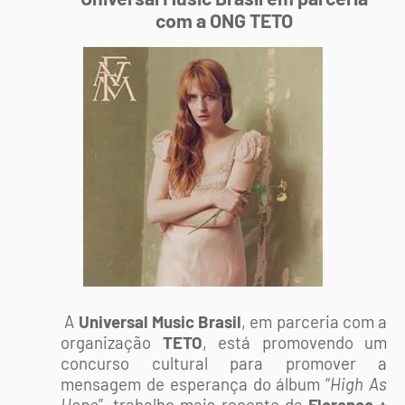
com a ONG TETO
A
Universal Music Brasil
, em parceria com a
organização
TETO
, está promovendo um
concurso cultural para promover a
mensagem de esperança do álbum “
High As
Hope
”, trabalho mais recente da
Florence +