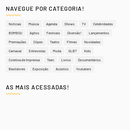
NAVEGUE POR CATEGORIA!
Notícias
Música
Agenda
Shows
TV
Celebridades
BOMBOU
Agitos
Festivais
Diversão!
Lançamentos
Premiações
Clipes
Teatro
Filmes
Novidades
Carnaval
Entrevistas
Moda
GLBT
Kids
Coletiva de Imprensa
Teen
Livros
Documentários
Bastidores
Exposição
Acústico
Youtubers
AS MAIS ACESSADAS!