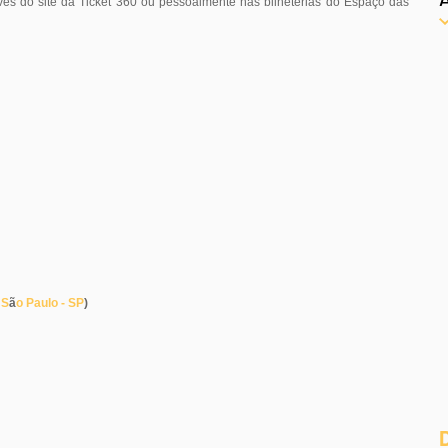
vés do site da Ticket 360 ou pessoalmente nas bilheterias do Espaço das
 S
ã
o Paulo - SP
)