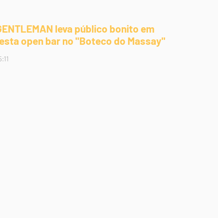
GENTLEMAN leva público bonito em
festa open bar no "Boteco do Massay"
5:11