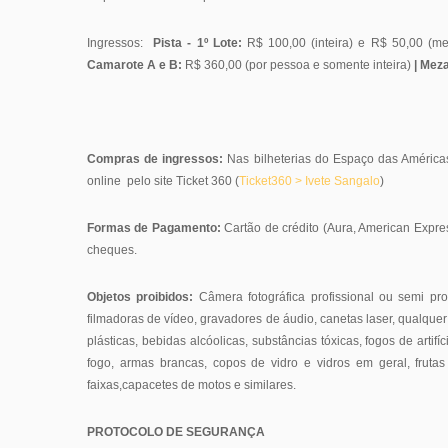
Ingressos:
Pista - 1º Lote:
R$ 100,00 (inteira) e R$ 50,00 (m
Camarote A e B:
R$ 360,00 (por pessoa e somente inteira)
| Meza
Compras de ingressos:
Nas bilheterias do Espaço das América
online pelo site Ticket 360 (
Ticket360 > Ivete Sangalo
)
Formas de Pagamento:
Cartão de crédito (Aura, American Expre
cheques.
Objetos proibidos:
Câmera fotográfica profissional ou semi pr
filmadoras de vídeo, gravadores de áudio, canetas laser, qualquer t
plásticas, bebidas alcóolicas, substâncias tóxicas, fogos de arti
fogo, armas brancas, copos de vidro e vidros em geral, frutas i
faixas,capacetes de motos e similares.
PROTOCOLO DE SEGURANÇA