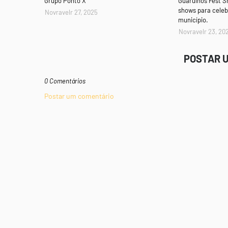
Grupo Ponto X
Guarulhos Fest 
shows para celeb
Novravelr 27, 2025
município.
Novravelr 23, 20
POSTAR 
0 Comentários
Postar um comentário