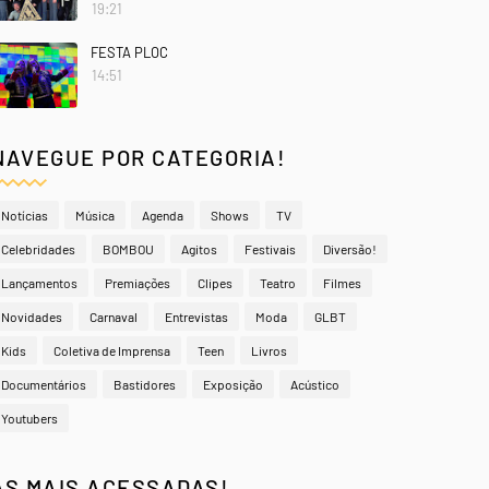
19:21
FESTA PLOC
14:51
NAVEGUE POR CATEGORIA!
Notícias
Música
Agenda
Shows
TV
Celebridades
BOMBOU
Agitos
Festivais
Diversão!
Lançamentos
Premiações
Clipes
Teatro
Filmes
Novidades
Carnaval
Entrevistas
Moda
GLBT
Kids
Coletiva de Imprensa
Teen
Livros
Documentários
Bastidores
Exposição
Acústico
Youtubers
AS MAIS ACESSADAS!