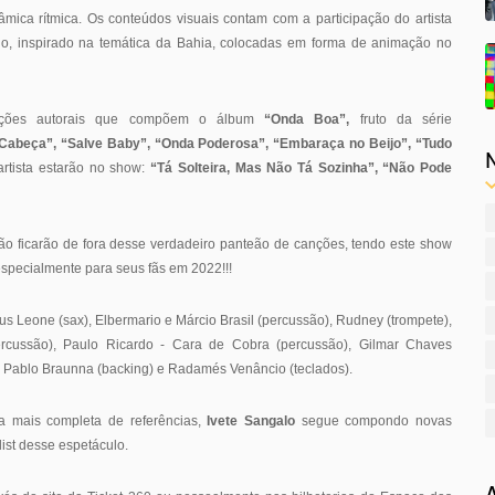
ica rítmica. Os conteúdos visuais contam com a participação do artista
lho, inspirado na temática da Bahia, colocadas em forma de animação no
canções autorais que compõem o álbum
“Onda Boa”,
fruto da série
abeça”, “Salve Baby”, “Onda Poderosa”, “Embaraça no Beijo”, “Tudo
rtista estarão no show:
“Tá Solteira, Mas Não Tá Sozinha”, “Não Pode
o ficarão de fora desse verdadeiro panteão de canções, tendo este show
specialmente para seus fãs em 2022!!!
us Leone (sax), Elbermario e Márcio Brasil (percussão), Rudney (trompete),
percussão), Paulo Ricardo - Cara de Cobra (percussão), Gilmar Chaves
, Pablo Braunna (backing) e Radamés Venâncio (teclados).
a mais completa de referências,
Ivete Sangalo
segue compondo novas
ist desse espetáculo.