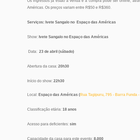
Os ingressos já estão à venda e a compra pode ser online, atra
Américas. Os preços variam entre R$50 e R$360.
Serviços: Ivete Sangalo no Espaço das Américas
Show:
Ivete Sangalo no Espaço das Américas
Data:
23 de abril (sábado)
Abertura da casa:
20h30
Início do show:
22h30
Local:
Espaço das Américas (
Rua Tagipuru, 795 - Barra Funda -
Classificação etária:
18 anos
Acesso para deficientes:
sim
Capacidade da casa para este evento:
8.000