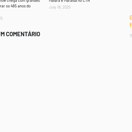
Show chega com grandes
Maiara e Maraisa no CTN
rar os 465 anos do
July 18, 2025
25
UM COMENTÁRIO
1