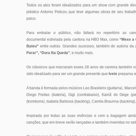
Todos os atos foram idealizados para um show com grande dinâm
plástico Antonio Peticov, que teve algumas obras de seu traba
palco.
Para embalar o público, não faltará no repertório as 
documental estrelada pela cantora na HBO Max, como
“Mexe a C
Bateu”
entre outras. Grandes sucessos, também de autoria da a
Parar”, “Dura Na Queda”
, e muito mais.
Os clássicos que marcaram esses 28 anos de carreira também nã
sido idealizado para ser um grande presente que
Ivete
preparou e
A banda é formada pelos músicos Leo Brasileiro (guitarra), Marcel
Diego Freitas (bateria), Gigi (contrabaixo), Kainã do Gege (
(trombone), Isabela Barbosa (backing), Camila Braunna (backing)
Inspirada por todas as suas vivências e com a bagagem aind
canções, que em breve serão lançadas e também inseridas no setl