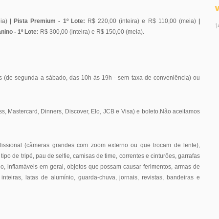
eia)
| Pista Premium - 1º Lote:
R$ 220,00 (inteira) e R$ 110,00 (meia)
|
1
nino - 1º Lote:
R$ 300,00 (inteira) e R$ 150,00 (meia).
s (de segunda a sábado, das 10h às 19h - sem taxa de conveniência) ou
ss, Mastercard, Dinners, Discover, Elo, JCB e Visa) e boleto.Não aceitamos
ofissional (câmeras grandes com zoom externo ou que trocam de lente),
ipo de tripé, pau de selfie, camisas de time, correntes e cinturões, garrafas
fício, inflamáveis em geral, objetos que possam causar ferimentos, armas de
nteiras, latas de alumínio, guarda-chuva, jornais, revistas, bandeiras e