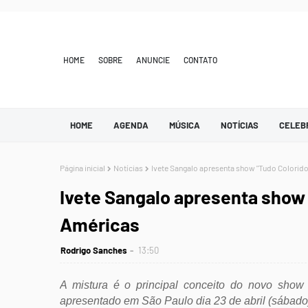
HOME
SOBRE
ANUNCIE
CONTATO
HOME
AGENDA
MÚSICA
NOTÍCIAS
CELEB
Página inicial
Notícias
Ivete Sangalo apresenta show "Tudo Colorid
Ivete Sangalo apresenta show 
Américas
Rodrigo Sanches
13:50
A mistura é o principal conceito do novo show
apresentado em São Paulo dia 23 de abril (sábado