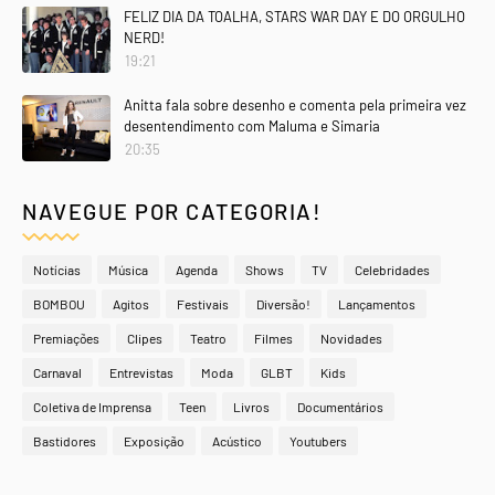
FELIZ DIA DA TOALHA, STARS WAR DAY E DO ORGULHO
NERD!
19:21
Anitta fala sobre desenho e comenta pela primeira vez
desentendimento com Maluma e Simaria
20:35
NAVEGUE POR CATEGORIA!
Notícias
Música
Agenda
Shows
TV
Celebridades
BOMBOU
Agitos
Festivais
Diversão!
Lançamentos
Premiações
Clipes
Teatro
Filmes
Novidades
Carnaval
Entrevistas
Moda
GLBT
Kids
Coletiva de Imprensa
Teen
Livros
Documentários
Bastidores
Exposição
Acústico
Youtubers