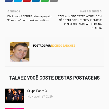
ANTIGOS
MAIS RECENTES
Ele é brabo! DENNIS retoma projeto
RAFA ALMEIDA ESTREIA TURNÊ EM
"Funk Now" com músicas inéditas
SÃO PAULO COM TIERRY, MENOS É
MAIS E SOLANGE ALMEIDA NA
PLATEIA
POSTADO POR
RODRIGO SANCHES
TALVEZ VOCÊ GOSTE DESTAS POSTAGENS
Grupo Ponto X
Novravelr 27, 2025