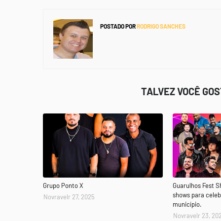
POSTADO POR
RODRIGO SANCHES
TALVEZ VOCÊ GO
Grupo Ponto X
Guarulhos Fest 
shows para celeb
Novravelr 27, 2025
município.
Novravelr 23, 20