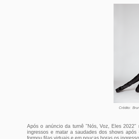
Crédito:  Bru
Após o anúncio da turnê "Nós, Voz, Eles 2022" no
ingressos e matar a saudades dos shows após o
formou filas virtuais e em poucas horas os ingres