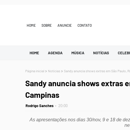
HOME
SOBRE
ANUNCIE
CONTATO
HOME
AGENDA
MÚSICA
NOTÍCIAS
CELEB
Página inicial
Notícias
Sandy anuncia shows extras em São Paulo, R
Sandy anuncia shows extras em
Campinas
Rodrigo Sanches
20:00
As apresentações nos dias 30/nov, 9 e 18 de dez
ne