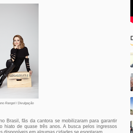
nno Rangel / Divulgação
 Brasil, fãs da cantora se mobilizaram para garantir 
 hiato de quase três anos. A busca pelos ingressos 
sos disponíveis em algumas cidades se esgotaram. 