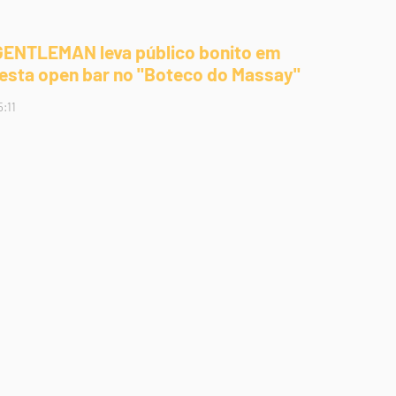
GENTLEMAN leva público bonito em
festa open bar no "Boteco do Massay"
5:11