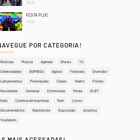
19:21
FESTA PLOC
14:51
NAVEGUE POR CATEGORIA!
Notícias
Música
Agenda
Shows
TV
Celebridades
BOMBOU
Agitos
Festivais
Diversão!
Lançamentos
Premiações
Clipes
Teatro
Filmes
Novidades
Carnaval
Entrevistas
Moda
GLBT
Kids
Coletiva de Imprensa
Teen
Livros
Documentários
Bastidores
Exposição
Acústico
Youtubers
AS MAIS ACESSADAS!