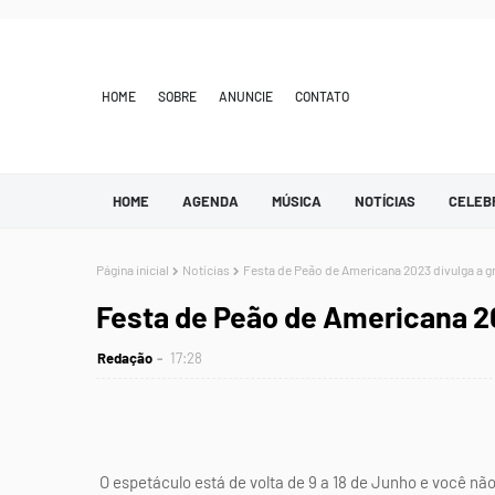
HOME
SOBRE
ANUNCIE
CONTATO
HOME
AGENDA
MÚSICA
NOTÍCIAS
CELEB
Página inicial
Notícias
Festa de Peão de Americana 2023 divulga a g
Festa de Peão de Americana 2
Redação
17:28
O espetáculo está de volta de 9 a 18 de Junho e você não