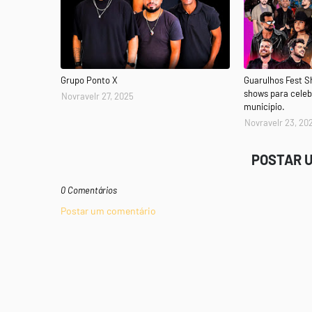
Grupo Ponto X
Guarulhos Fest 
shows para celeb
Novravelr 27, 2025
município.
Novravelr 23, 20
POSTAR 
0 Comentários
Postar um comentário