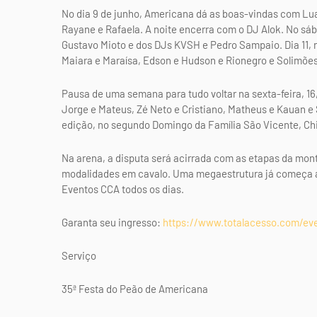
No dia 9 de junho, Americana dá as boas-vindas com Lua
Rayane e Rafaela. A noite encerra com o DJ Alok. No sáb
Gustavo Mioto e dos DJs KVSH e Pedro Sampaio. Dia 11, 
Maiara e Maraísa, Edson e Hudson e Rionegro e Solimões
Pausa de uma semana para tudo voltar na sexta-feira, 16
Jorge e Mateus, Zé Neto e Cristiano, Matheus e Kauan e 
edição, no segundo Domingo da Família São Vicente, Chi
Na arena, a disputa será acirrada com as etapas da monta
modalidades em cavalo. Uma megaestrutura já começa a s
Eventos CCA todos os dias.
Garanta seu ingresso:
https://www.totalacesso.com/ev
Serviço
35ª Festa do Peão de Americana