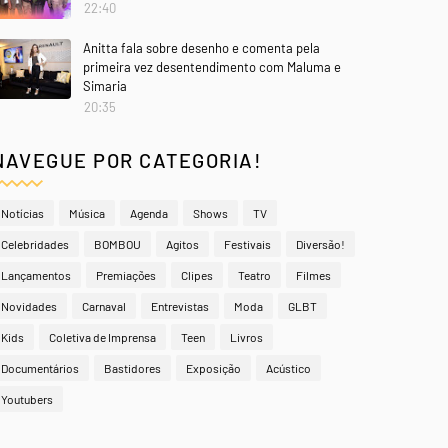
22:40
Anitta fala sobre desenho e comenta pela
primeira vez desentendimento com Maluma e
Simaria
20:35
NAVEGUE POR CATEGORIA!
Notícias
Música
Agenda
Shows
TV
Celebridades
BOMBOU
Agitos
Festivais
Diversão!
Lançamentos
Premiações
Clipes
Teatro
Filmes
Novidades
Carnaval
Entrevistas
Moda
GLBT
Kids
Coletiva de Imprensa
Teen
Livros
Documentários
Bastidores
Exposição
Acústico
Youtubers