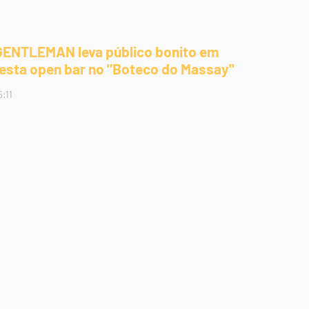
GENTLEMAN leva público bonito em
festa open bar no "Boteco do Massay"
5:11