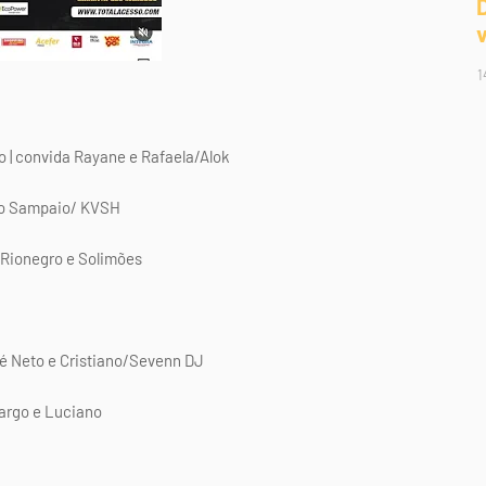
1
o | convida Rayane e Rafaela/Alok
ro Sampaio/ KVSH
/Rionegro e Solimões
é Neto e Cristiano/Sevenn DJ
margo e Luciano