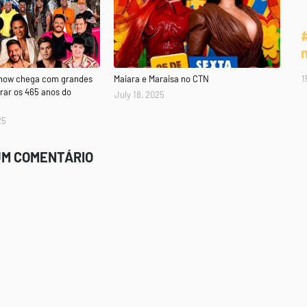
1
Show chega com grandes
Maiara e Maraisa no CTN
rar os 465 anos do
July 18, 2025
25
UM COMENTÁRIO