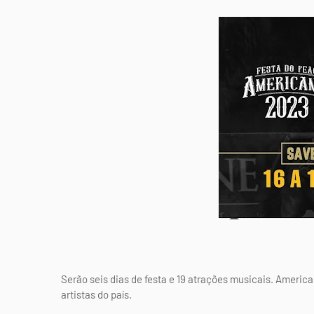
Serão seis dias de festa e 19 atrações musicais. America
artistas do país.