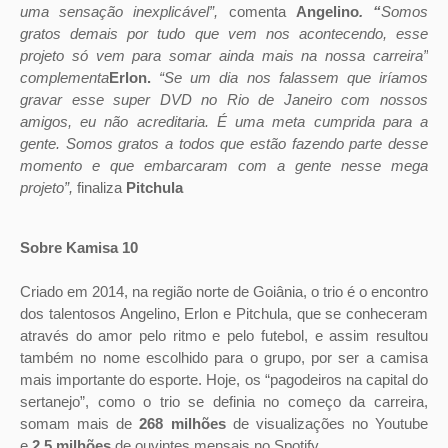
uma sensação inexplicável”,
comenta
Angelin
o
. “
Somos
gratos demais por tudo que vem nos acontecendo, esse
projeto só vem para somar ainda mais na nossa carreira”
complementa
Erlon.
“Se um dia nos falassem que iríamos
gravar esse super DVD no Rio de Janeiro com nossos
amigos, eu não acreditaria. É uma meta cumprida para a
gente. Somos gratos a todos que estão fazendo parte desse
momento e que embarcaram com a gente nesse mega
projeto”,
finaliza
Pitchula
Sobre Kamisa 10
Criado em 2014, na região norte de Goiânia, o trio é o encontro
dos talentosos Angelino, Erlon e Pitchula, que se conheceram
através do amor pelo ritmo e pelo futebol, e assim resultou
também no nome escolhido para o grupo, por ser a camisa
mais importante do esporte. Hoje, os “pagodeiros na capital do
sertanejo”, como o trio se definia no começo da carreira,
somam mais de
268 milhões
de visualizações no Youtube
e
2.5 milhões
de ouvintes mensais no Spotify.