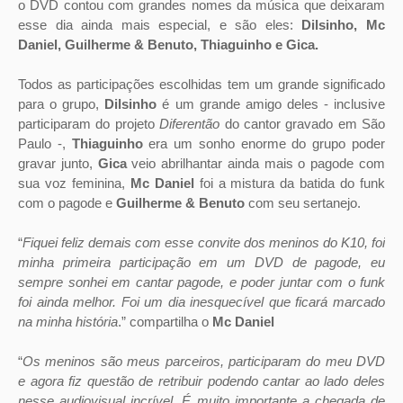
o DVD contou com grandes nomes da música que deixaram
esse dia ainda mais especial, e são eles:
Dilsinho, Mc
Daniel, Guilherme & Benuto, Thiaguinho e Gica.
Todos as participações escolhidas tem um grande significado
para o grupo,
Dilsinho
é um grande amigo deles - inclusive
participaram do projeto
Diferentão
do cantor gravado em São
Paulo -,
Thiaguinho
era um sonho enorme do grupo poder
gravar junto,
Gica
veio abrilhantar ainda mais o pagode com
sua voz feminina,
Mc Daniel
foi a mistura da batida do funk
com o pagode e
Guilherme & Benuto
com seu sertanejo.
“
Fiquei feliz demais com esse convite dos meninos do K10, foi
minha primeira participação em um DVD de pagode, eu
sempre sonhei em cantar pagode, e poder juntar com o funk
foi ainda melhor. Foi um dia inesquecível que ficará marcado
na minha história
.” compartilha o
Mc Daniel
“
Os meninos são meus parceiros, participaram do meu DVD
e agora fiz questão de retribuir podendo cantar ao lado deles
nesse audiovisual incrível. É muito importante a chegada de