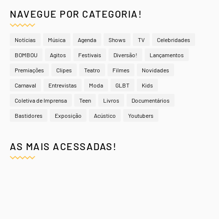
NAVEGUE POR CATEGORIA!
Notícias
Música
Agenda
Shows
TV
Celebridades
BOMBOU
Agitos
Festivais
Diversão!
Lançamentos
Premiações
Clipes
Teatro
Filmes
Novidades
Carnaval
Entrevistas
Moda
GLBT
Kids
Coletiva de Imprensa
Teen
Livros
Documentários
Bastidores
Exposição
Acústico
Youtubers
AS MAIS ACESSADAS!