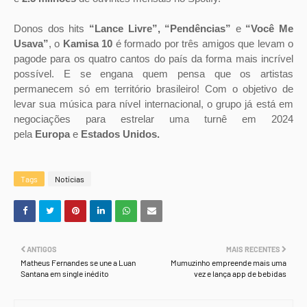
Donos dos hits
“Lance Livre”, “Pendências”
e
“Você Me
Usava”
, o
Kamisa 10
é formado por três amigos que levam o
pagode para os quatro cantos do país da forma mais incrível
possível. E se engana quem pensa que os artistas
permanecem só em território brasileiro! Com o objetivo de
levar sua música para nível internacional, o grupo já está em
negociações para estrelar uma turnê em 2024
pela
Europa
e
Estados Unidos.
Tags
Notícias
ANTIGOS
MAIS RECENTES
Matheus Fernandes se une a Luan
Mumuzinho empreende mais uma
Santana em single inédito
vez e lança app de bebidas