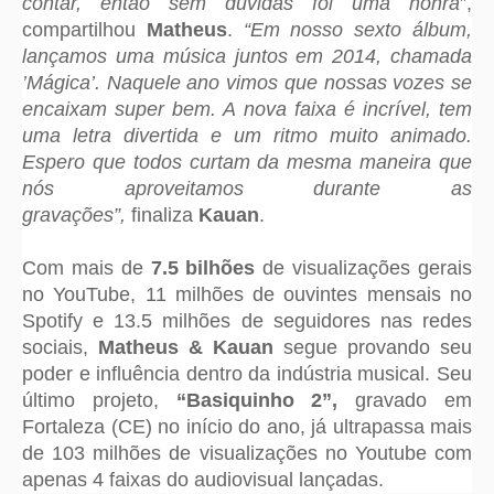
contar, então sem dúvidas foi uma honra
”,
compartilhou
Matheus
.
“Em nosso sexto álbum,
lançamos uma música juntos em 2014, chamada
’Mágica’. Naquele ano vimos que nossas vozes se
encaixam super bem. A nova faixa é incrível, tem
uma letra divertida e um ritmo muito animado.
Espero que todos curtam da mesma maneira que
nós aproveitamos durante as
gravações”,
finaliza
Kauan
.
Com mais de
7.5 bilhões
de visualizações gerais
no YouTube, 11 milhões de ouvintes mensais no
Spotify e 13.5 milhões de seguidores nas redes
sociais,
Matheus & Kauan
segue provando seu
poder e influência dentro da indústria musical. Seu
último projeto,
“Basiquinho 2”,
gravado em
Fortaleza (CE) no início do ano, já ultrapassa mais
de 103 milhões de visualizações no Youtube com
apenas 4 faixas do audiovisual lançadas.