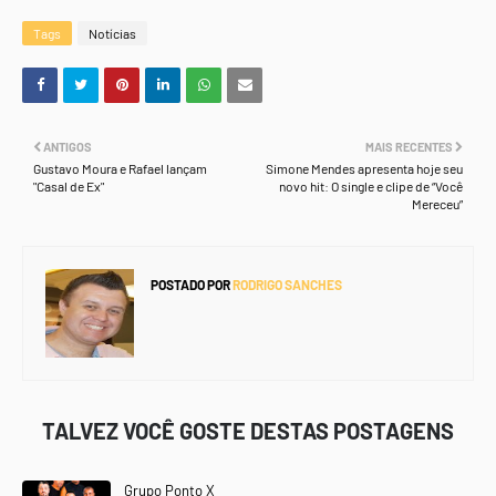
Tags
Notícias
ANTIGOS
MAIS RECENTES
Gustavo Moura e Rafael lançam
Simone Mendes apresenta hoje seu
"Casal de Ex"
novo hit: O single e clipe de “Você
Mereceu”
POSTADO POR
RODRIGO SANCHES
TALVEZ VOCÊ GOSTE DESTAS POSTAGENS
Grupo Ponto X