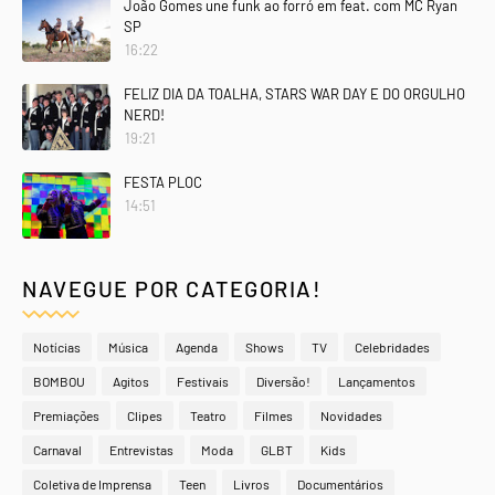
João Gomes une funk ao forró em feat. com MC Ryan
SP
16:22
FELIZ DIA DA TOALHA, STARS WAR DAY E DO ORGULHO
NERD!
19:21
FESTA PLOC
14:51
NAVEGUE POR CATEGORIA!
Notícias
Música
Agenda
Shows
TV
Celebridades
BOMBOU
Agitos
Festivais
Diversão!
Lançamentos
Premiações
Clipes
Teatro
Filmes
Novidades
Carnaval
Entrevistas
Moda
GLBT
Kids
Coletiva de Imprensa
Teen
Livros
Documentários