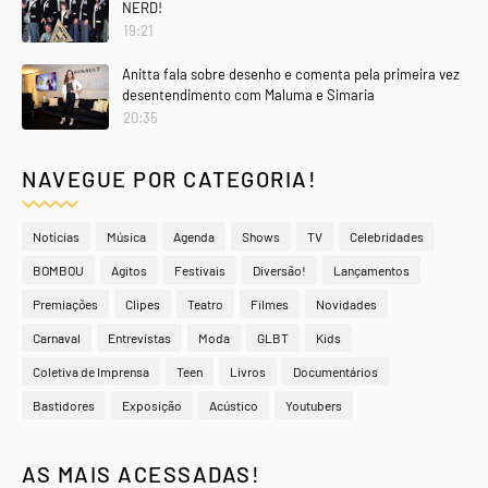
NERD!
19:21
Anitta fala sobre desenho e comenta pela primeira vez
desentendimento com Maluma e Simaria
20:35
NAVEGUE POR CATEGORIA!
Notícias
Música
Agenda
Shows
TV
Celebridades
BOMBOU
Agitos
Festivais
Diversão!
Lançamentos
Premiações
Clipes
Teatro
Filmes
Novidades
Carnaval
Entrevistas
Moda
GLBT
Kids
Coletiva de Imprensa
Teen
Livros
Documentários
Bastidores
Exposição
Acústico
Youtubers
AS MAIS ACESSADAS!