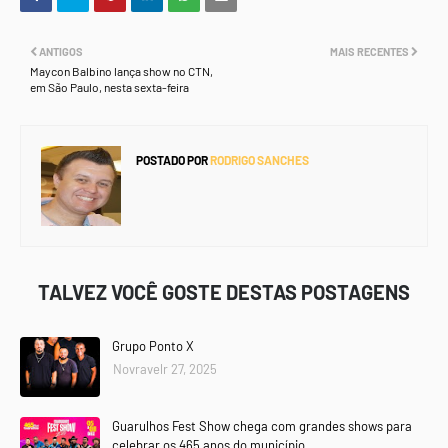
ANTIGOS
MAIS RECENTES
Maycon Balbino lança show no CTN,
em São Paulo, nesta sexta-feira
POSTADO POR
RODRIGO SANCHES
TALVEZ VOCÊ GOSTE DESTAS POSTAGENS
Grupo Ponto X
Novravelr 27, 2025
Guarulhos Fest Show chega com grandes shows para
celebrar os 465 anos do município.