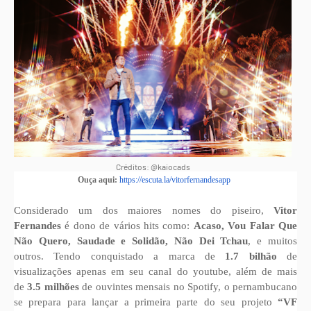
Créditos: @kaiocads
Ouça aqui:
https://escuta.la/
vitorfernandesapp
Considerado um dos maiores nomes do piseiro,
Vitor
Fernandes
é dono de vários hits como:
Acaso, Vou Falar Que
Não Quero, Saudade e Solidão, Não Dei Tchau
, e muitos
outros. Tendo conquistado a marca de
1.7 bilhão
de
visualizações apenas em seu canal do youtube, além de mais
de
3.5 milhões
de ouvintes mensais no Spotify, o pernambucano
se prepara para lançar a primeira parte do seu projeto
“VF