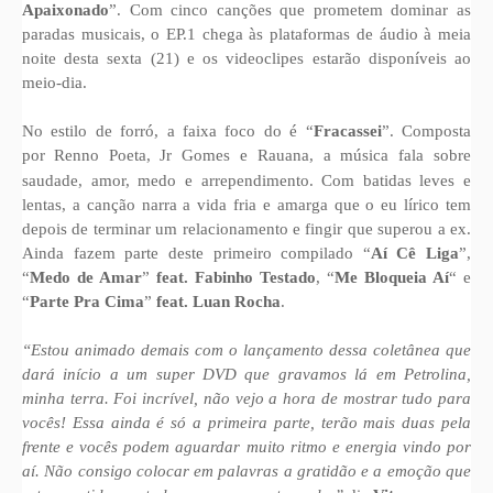
Apaixonado
”. Com cinco canções que prometem dominar as
paradas musicais, o EP.1 chega às plataformas de áudio à meia
noite desta sexta (21) e os videoclipes estarão disponíveis ao
meio-dia.
No estilo de forró, a faixa foco do é “
Fracassei
”. Composta
por
Renno Poeta, Jr Gomes e Rauana, a música fala sobre
saudade, amor, medo e arrependimento. Com batidas leves e
lentas, a canção narra a vida fria e amarga que o eu lírico tem
depois de terminar um relacionamento e fingir que superou a ex.
Ainda fazem parte deste primeiro compilado “
Aí Cê Liga
”,
“
Medo de Amar
”
feat. Fabinho Testado
, “
Me Bloqueia Aí
“ e
“
Parte Pra Cima
”
feat. Luan Rocha
.
“Estou animado demais com o lançamento dessa coletânea que
dará início a um super DVD que gravamos lá em Petrolina,
minha terra. Foi incrível, não vejo a hora de mostrar tudo para
vocês! Essa ainda é só a primeira parte, terão mais duas pela
frente e vocês podem aguardar muito ritmo e energia vindo por
aí. Não consigo colocar em palavras a gratidão e a emoção que