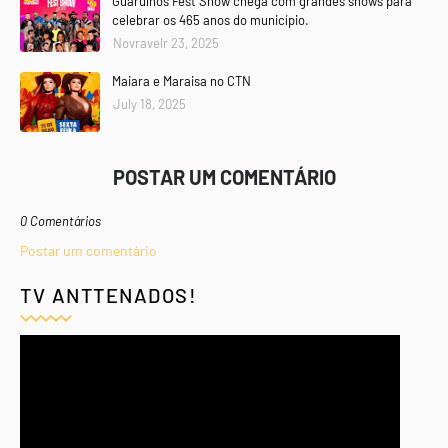
Guarulhos Fest Show chega com grandes shows para
celebrar os 465 anos do município.
Novravelr 23, 2025
Maiara e Maraisa no CTN
July 18, 2025
POSTAR UM COMENTÁRIO
0 Comentários
Postar um comentário
TV ANTTENADOS!