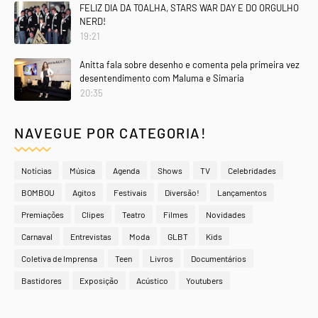
FELIZ DIA DA TOALHA, STARS WAR DAY E DO ORGULHO
NERD!
19:21
Anitta fala sobre desenho e comenta pela primeira vez
desentendimento com Maluma e Simaria
20:35
NAVEGUE POR CATEGORIA!
Notícias
Música
Agenda
Shows
TV
Celebridades
BOMBOU
Agitos
Festivais
Diversão!
Lançamentos
Premiações
Clipes
Teatro
Filmes
Novidades
Carnaval
Entrevistas
Moda
GLBT
Kids
Coletiva de Imprensa
Teen
Livros
Documentários
Bastidores
Exposição
Acústico
Youtubers