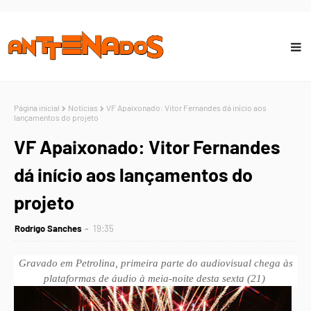
Página inicial
Notícias
VF Apaixonado: Vitor Fernandes dá início aos
lançamentos do projeto
VF Apaixonado: Vitor Fernandes
dá início aos lançamentos do
projeto
Rodrigo Sanches
19:35
Gravado em Petrolina, primeira parte do audiovisual chega às
plataformas de áudio à meia-noite desta sexta (21)