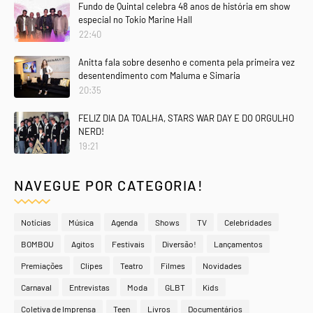
Fundo de Quintal celebra 48 anos de história em show
especial no Tokio Marine Hall
22:40
Anitta fala sobre desenho e comenta pela primeira vez
desentendimento com Maluma e Simaria
20:35
FELIZ DIA DA TOALHA, STARS WAR DAY E DO ORGULHO
NERD!
19:21
NAVEGUE POR CATEGORIA!
Notícias
Música
Agenda
Shows
TV
Celebridades
BOMBOU
Agitos
Festivais
Diversão!
Lançamentos
Premiações
Clipes
Teatro
Filmes
Novidades
Carnaval
Entrevistas
Moda
GLBT
Kids
Coletiva de Imprensa
Teen
Livros
Documentários