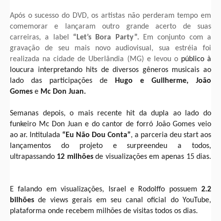
Após o sucesso do DVD, os artistas não perderam tempo em
comemorar e lançaram outro grande acerto de suas
carreiras, a label
“Let’s Bora Party”.
Em conjunto com a
gravação de seu mais novo audiovisual, sua estréia foi
realizada na cidade de Uberlândia (MG) e levou o
público à
loucura interpretando hits de diversos gêneros musicais ao
lado das participações de
Hugo e Guilherme, João
Gomes
e
Mc Don Juan.
Semanas depois, o mais recente hit da dupla ao lado do
funkeiro Mc Don Juan e do cantor de forró João Gomes veio
ao ar. Intitulada
“Eu Não Dou Conta”
, a parceria deu start aos
lançamentos do projeto e surpreendeu a todos,
ultrapassando
12 milhões
de visualizações em apenas 15 dias.
E falando em visualizações, Israel e Rodolffo possuem
2.2
bilhões
de views gerais em seu canal oficial do YouTube,
plataforma onde recebem milhões de visitas todos os dias.