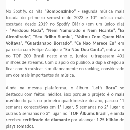
No Spotify, os hits
“Bombonzinho”
- segunda música mais
tocada do primeiro semestre de 2023 e 10º música mais
escutada desde 2019 no Spotify Diário (em um único dia)
-
“Perdoou Nada”, “Nem Namorado e Nem Ficante”, “Ex
Alcoolizado”, “Seu Brilho Sumiu”, “Voltou Com Quem Não
Voltava”, “Guardanapo Borrado”, “Ce Nao Merece Eu”
em
parceria com Felipe Araújo, e
“Eu Não Dou Conta”
, entraram
no TOP 200 Brasil neste ano e, juntos, ultrapassam
401
milhões de streams
. Com o apoio do público, a dupla chegou a
ficar com 6 músicas simultaneamente no ranking, considerado
um dos mais importantes da música.
Ainda na mesma plataforma, o álbum
“Let’s Bora”
se
destacou com feitos inéditos, isso porque o projeto é o
mais
ouvido
do país no primeiro quadrimestre do ano, passou 11
semanas consecutivas em 1º lugar, 5 semanas no 2º lugar e
outras 5 semanas no 3º lugar no “
TOP Álbums Brasil
”, e ainda
recebeu
certificado de diamante
por alcançar
1.25 bilhão
de
plays somados.