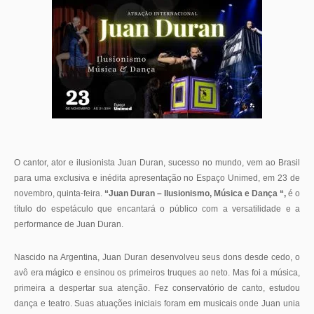
O cantor, ator e ilusionista Juan Duran, sucesso no mundo, vem ao Brasil
para uma exclusiva e inédita apresentação no Espaço Unimed, em 23 de
novembro, quinta-feira.
“Juan Duran – Ilusionismo, Música e Dança “,
é o
título do espetáculo que encantará o público com a versatilidade e a
performance de Juan Duran.
Nascido na Argentina, Juan Duran desenvolveu seus dons desde cedo, o
avô era mágico e ensinou os primeiros truques ao neto. Mas foi a música,
primeira a despertar sua atenção. Fez conservatório de canto, estudou
dança e teatro. Suas atuações iniciais foram em musicais onde Juan unia