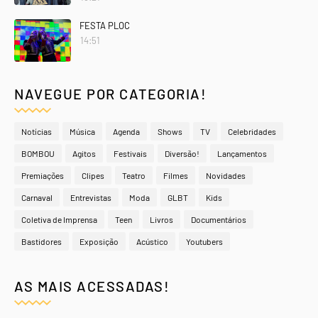
FESTA PLOC
14:51
NAVEGUE POR CATEGORIA!
Notícias
Música
Agenda
Shows
TV
Celebridades
BOMBOU
Agitos
Festivais
Diversão!
Lançamentos
Premiações
Clipes
Teatro
Filmes
Novidades
Carnaval
Entrevistas
Moda
GLBT
Kids
Coletiva de Imprensa
Teen
Livros
Documentários
Bastidores
Exposição
Acústico
Youtubers
AS MAIS ACESSADAS!