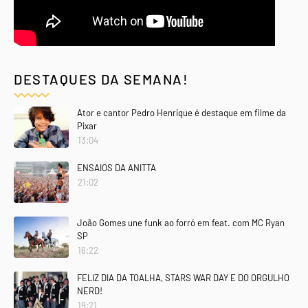
DESTAQUES DA SEMANA!
Ator e cantor Pedro Henrique é destaque em filme da
Pixar
13:04
ENSAIOS DA ANITTA
21:02
João Gomes une funk ao forró em feat. com MC Ryan
SP
16:22
FELIZ DIA DA TOALHA, STARS WAR DAY E DO ORGULHO
NERD!
19:21