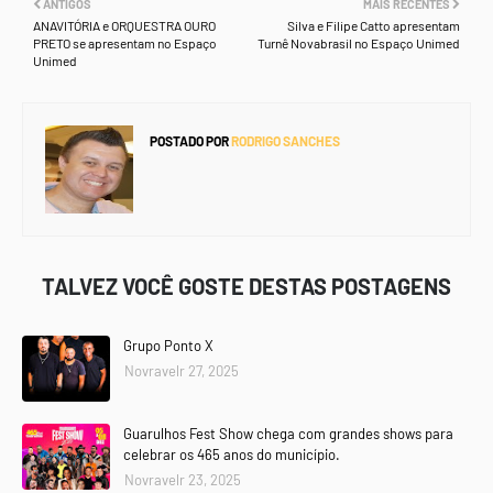
ANTIGOS
MAIS RECENTES
ANAVITÓRIA e ORQUESTRA OURO
Silva e Filipe Catto apresentam
PRETO se apresentam no Espaço
Turnê Novabrasil no Espaço Unimed
Unimed
POSTADO POR
RODRIGO SANCHES
TALVEZ VOCÊ GOSTE DESTAS POSTAGENS
Grupo Ponto X
Novravelr 27, 2025
Guarulhos Fest Show chega com grandes shows para
celebrar os 465 anos do município.
Novravelr 23, 2025