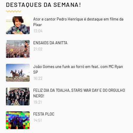
DESTAQUES DA SEMANA!
Ator e cantor Pedro Henrique é destaque em filme da
Pixar
13:04
ENSAIOS DA ANITTA
21:02
João Gomes une funk ao forró em feat. com MC Ryan
SP
16:22
FELIZ DIA DA TOALHA, STARS WAR DAY E DO ORGULHO
NERD!
19:21
FESTA PLOC
14:51