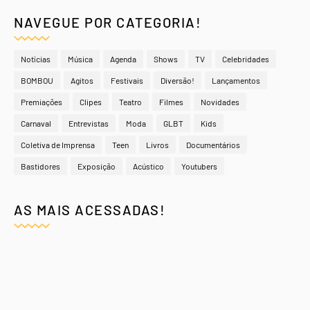
NAVEGUE POR CATEGORIA!
Notícias
Música
Agenda
Shows
TV
Celebridades
BOMBOU
Agitos
Festivais
Diversão!
Lançamentos
Premiações
Clipes
Teatro
Filmes
Novidades
Carnaval
Entrevistas
Moda
GLBT
Kids
Coletiva de Imprensa
Teen
Livros
Documentários
Bastidores
Exposição
Acústico
Youtubers
AS MAIS ACESSADAS!