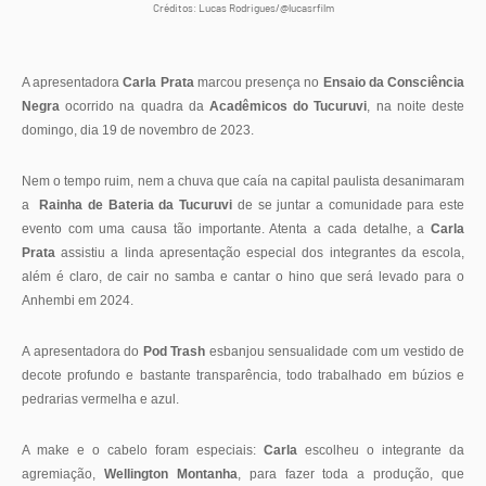
Créditos: Lucas Rodrigues/@lucasrfilm
A apresentadora
Carla Prata
marcou presença no
Ensaio da Consciência
Negra
ocorrido na quadra da
Acadêmicos do Tucuruvi
, na noite deste
domingo, dia 19 de novembro de 2023.
Nem o tempo ruim, nem a chuva que caía na capital paulista desanimaram
a
Rainha de Bateria da Tucuruvi
de se juntar a comunidade para este
evento com uma causa tão importante. Atenta a cada detalhe, a
Carla
Prata
assistiu a linda apresentação especial dos integrantes da escola,
além é claro, de cair no samba e cantar o hino que será levado para o
Anhembi em 2024.
A apresentadora do
Pod Trash
esbanjou sensualidade com um vestido de
decote profundo e bastante transparência, todo trabalhado em búzios e
pedrarias vermelha e azul.
A make e o cabelo foram especiais:
Carla
escolheu o integrante da
agremiação,
Wellington Montanha
, para fazer toda a produção, que