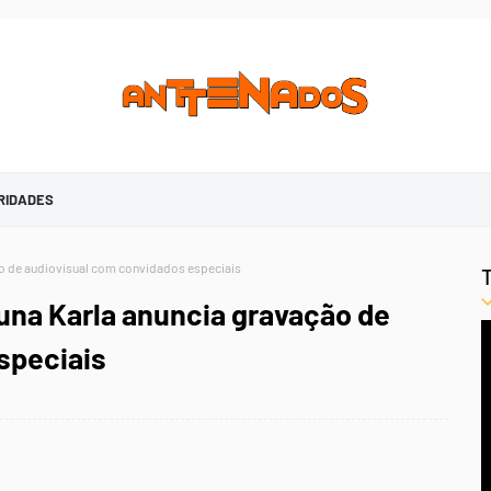
RIDADES
ão de audiovisual com convidados especiais
una Karla anuncia gravação de
speciais