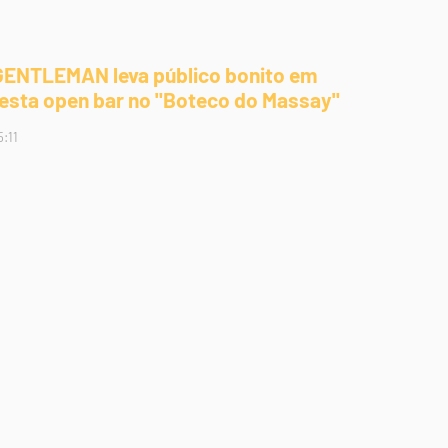
GENTLEMAN leva público bonito em
festa open bar no "Boteco do Massay"
5:11