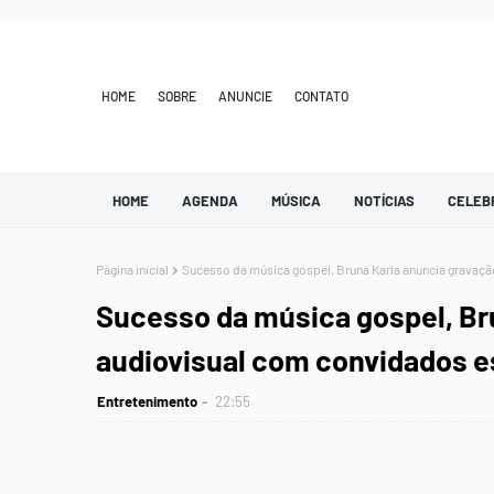
HOME
SOBRE
ANUNCIE
CONTATO
HOME
AGENDA
MÚSICA
NOTÍCIAS
CELEB
Página inicial
Sucesso da música gospel, Bruna Karla anuncia gravaç
Sucesso da música gospel, Br
audiovisual com convidados e
Entretenimento
22:55