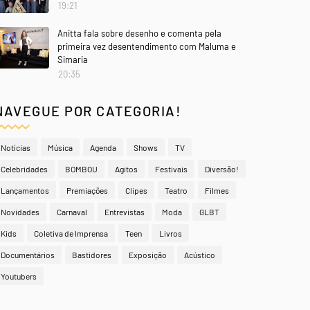
19:21
Anitta fala sobre desenho e comenta pela
primeira vez desentendimento com Maluma e
Simaria
20:35
NAVEGUE POR CATEGORIA!
Notícias
Música
Agenda
Shows
TV
Celebridades
BOMBOU
Agitos
Festivais
Diversão!
Lançamentos
Premiações
Clipes
Teatro
Filmes
Novidades
Carnaval
Entrevistas
Moda
GLBT
Kids
Coletiva de Imprensa
Teen
Livros
Documentários
Bastidores
Exposição
Acústico
Youtubers