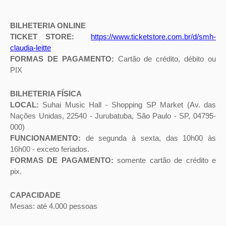
CAMAROTE SETOR
B
BILHETERIA ONLINE
TICKET STORE:
https://www.ticketstore.com.br/d/smh-
claudia-leitte
PISO 1 -
R$ 400
R$ 200
FORMAS DE PAGAMENTO:
Cartão de crédito, débito ou
CAMAROTE SETOR
PIX
C
BILHETERIA FÍSICA
LOCAL:
Suhai Music Hall - Shopping SP Market (Av. das
PISO 2 -
R$ 500
R$ 250
Nações Unidas, 22540 - Jurubatuba, São Paulo - SP, 04795-
CAMAROTE SETOR
000)
A
FUNCIONAMENTO:
de segunda à sexta, das 10h00 às
16h00 - exceto feriados.
FORMAS DE PAGAMENTO:
somente cartão de crédito e
pix.
PISO 2 - MEZANINO
R$ 420
R$ 110
ESQUERDO
CAPACIDADE
Mesas: até 4.000 pessoas
PISO 2 - MEZANINO
R$ 420
R$ 110