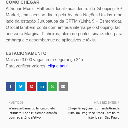
COMO CHEGAR
DIREITO 1
A Suhai Music Hall está localizada dentro do Shopping SP
Market, com acesso direto pela Av. das Nações Unidas e ao
lado da estação Jurubatuba da CPTM (Linha 9 – Esmeralda).
PISO 2 - MEZANINO
R$ 400
R$ 200
O local também conta com entrada interna pelo shopping, fácil
DIREITO 2
acesso à Marginal Pinheiros, além de pontos sinalizados para
embarque e desembarque de aplicativos e táxis.
ESTACIONAMENTO
PISO 2 - MEZANINO
R$ 320
R$ 160
Mais de 3.000 vagas com segurança 24h
CENTRAL
Para verificar valores,
clique aqui.
PISO 2 -
R$ 300
R$ 150
CAMAROTE SETOR
C
ANTIGOS
MAIS RECENTES
Wanessa Camargo lança projeto
É hoje! Grag Queen comanda Grande
intimista “Lado B” e emociona fãs
Final do Drag Race Brasil 2 em noite
com repertório afetivo
histórica em São Paulo