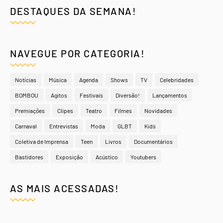
DESTAQUES DA SEMANA!
NAVEGUE POR CATEGORIA!
Notícias
Música
Agenda
Shows
TV
Celebridades
BOMBOU
Agitos
Festivais
Diversão!
Lançamentos
Premiações
Clipes
Teatro
Filmes
Novidades
Carnaval
Entrevistas
Moda
GLBT
Kids
Coletiva de Imprensa
Teen
Livros
Documentários
Bastidores
Exposição
Acústico
Youtubers
AS MAIS ACESSADAS!