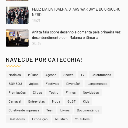
FELIZ DIA DA TOALHA, STARS WAR DAY E DO ORGULHO
NERD!
19:21
Anitta fala sobre desenho e comenta pela primeira vez
desentendimento com Maluma e Simaria
20:35
NAVEGUE POR CATEGORIA!
Notícias
Música
Agenda
Shows
TV
Celebridades
BOMBOU
Agitos
Festivais
Diversão!
Lançamentos
Premiações
Clipes
Teatro
Filmes
Novidades
Carnaval
Entrevistas
Moda
GLBT
Kids
Coletiva de Imprensa
Teen
Livros
Documentários
Bastidores
Exposição
Acústico
Youtubers