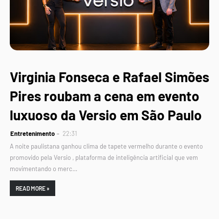
Virginia Fonseca e Rafael Simões
Pires roubam a cena em evento
luxuoso da Versio em São Paulo
Entretenimento
22:31
A noite paulistana ganhou clima de tapete vermelho durante o evento
promovido pela Versio , plataforma de inteligência artificial que vem
movimentando o merc…
READ MORE »