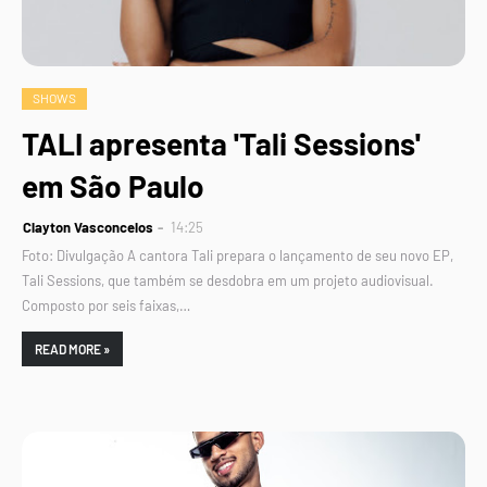
SHOWS
TALI apresenta 'Tali Sessions'
em São Paulo
Clayton Vasconcelos
14:25
Foto: Divulgação A cantora Tali prepara o lançamento de seu novo EP,
Tali Sessions, que também se desdobra em um projeto audiovisual.
Composto por seis faixas,…
READ MORE »