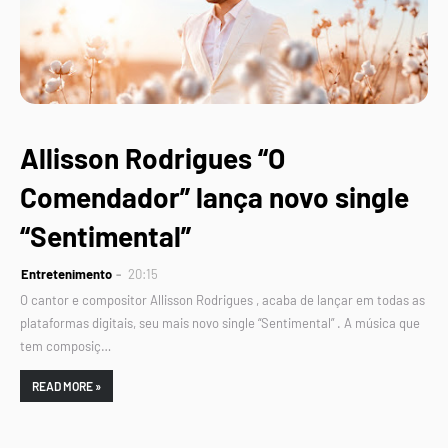
Allisson Rodrigues “O
Comendador” lança novo single
“Sentimental”
Entretenimento
20:15
O cantor e compositor Allisson Rodrigues , acaba de lançar em todas as
plataformas digitais, seu mais novo single “Sentimental” . A música que
tem composiç…
READ MORE »