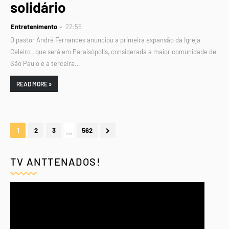
solidário
Entretenimento
22:55
O pastor André Fernandes anunciou a primeira expansão da Igreja
Celeiro , que será em Paraisópolis, considerada a maior comunidade de
São Paulo e a terceira…
READ MORE »
...
1
2
3
562
TV ANTTENADOS!