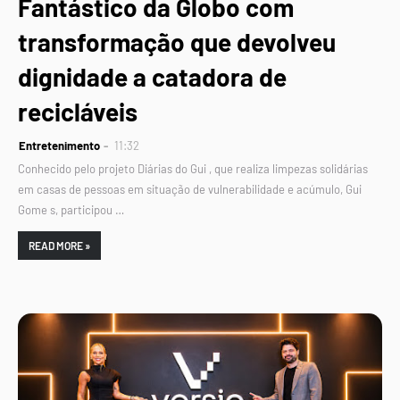
Fantástico da Globo com
transformação que devolveu
dignidade a catadora de
recicláveis
Entretenimento
11:32
Conhecido pelo projeto Diárias do Gui , que realiza limpezas solidárias
em casas de pessoas em situação de vulnerabilidade e acúmulo, Gui
Gome s, participou …
READ MORE »