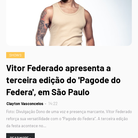
SHOWS
Vitor Federado apresenta a
terceira edição do 'Pagode do
Federa', em São Paulo
Clayton Vasconcelos
14:22
Foto: Divulgação Dono de uma voz e presença marcante, Vitor Federado
reforça sua versatilidade com o “Pagode do Federa”. A terceira edição
da festa acontece no…