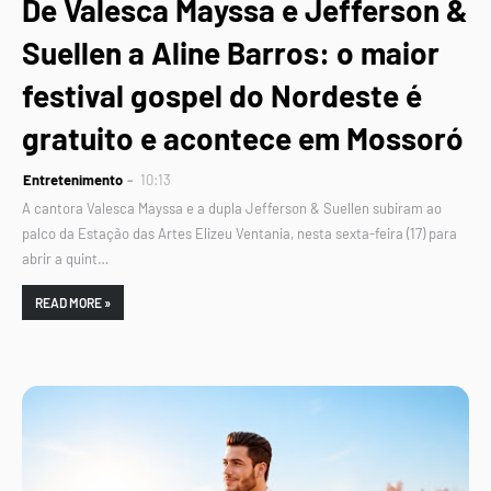
De Valesca Mayssa e Jefferson &
Suellen a Aline Barros: o maior
festival gospel do Nordeste é
gratuito e acontece em Mossoró
Entretenimento
10:13
A cantora Valesca Mayssa e a dupla Jefferson & Suellen subiram ao
palco da Estação das Artes Elizeu Ventania, nesta sexta-feira (17) para
abrir a quint…
READ MORE »