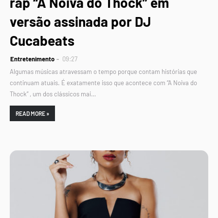
rap “A Noiva do Thock” em
versão assinada por DJ
Cucabeats
Entretenimento
09:27
Algumas músicas atravessam o tempo porque contam histórias que
continuam atuais. É exatamente isso que acontece com “A Noiva do
Thock” , um dos clássicos mai…
READ MORE »