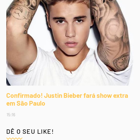
Confirmado! Justin Bieber fará show extra
em São Paulo
15:16
DÊ O SEU LIKE!