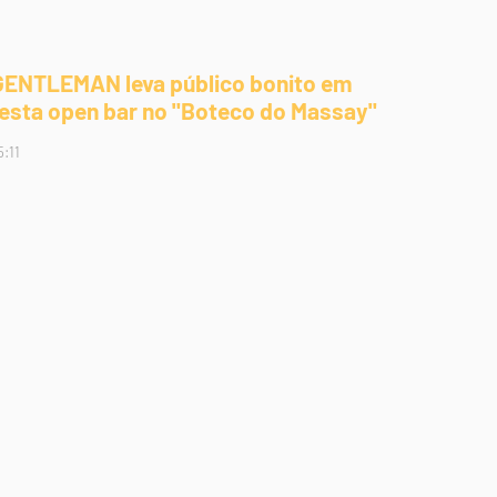
GENTLEMAN leva público bonito em
festa open bar no "Boteco do Massay"
5:11