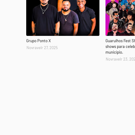
Grupo Ponto X
Guarulhos Fest 
shows para celeb
Novravelr 27, 2025
município.
Novravelr 23, 20