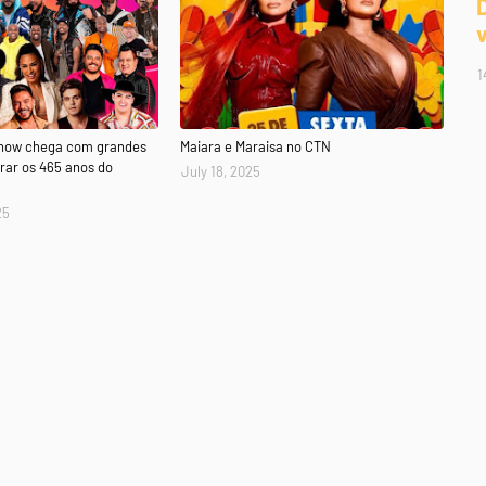
1
Show chega com grandes
Maiara e Maraisa no CTN
rar os 465 anos do
July 18, 2025
25