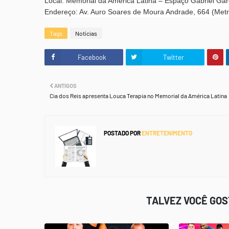
Local: Memorial da América Latina – Espaço Gabriel Ga
Endereço: Av. Auro Soares de Moura Andrade, 664 (Metr
Tags
Notícias
Facebook
Twitter
ANTIGOS
Cia dos Reis apresenta Louca Terapia no Memorial da América Latina
POSTADO POR
ENTRETENIMENTO
TALVEZ VOCÊ GO