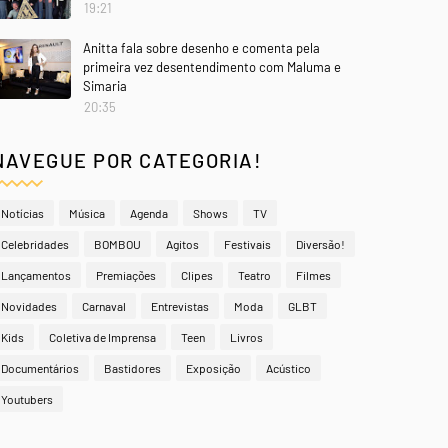
19:21
Anitta fala sobre desenho e comenta pela
primeira vez desentendimento com Maluma e
Simaria
20:35
NAVEGUE POR CATEGORIA!
Notícias
Música
Agenda
Shows
TV
Celebridades
BOMBOU
Agitos
Festivais
Diversão!
Lançamentos
Premiações
Clipes
Teatro
Filmes
Novidades
Carnaval
Entrevistas
Moda
GLBT
Kids
Coletiva de Imprensa
Teen
Livros
Documentários
Bastidores
Exposição
Acústico
Youtubers