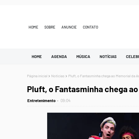
HOME
SOBRE
ANUNCIE
CONTATO
HOME
AGENDA
MÚSICA
NOTÍCIAS
CELEB
Página inicial
Notícias
Pluft, o Fantasminha chega ao Memorial da A
Pluft, o Fantasminha chega ao
Entretenimento
09:04