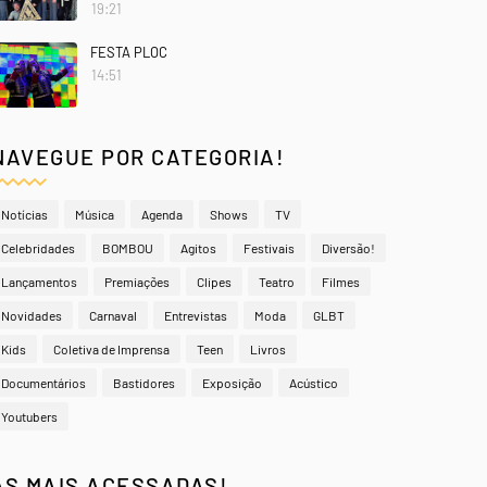
19:21
FESTA PLOC
14:51
NAVEGUE POR CATEGORIA!
Notícias
Música
Agenda
Shows
TV
Celebridades
BOMBOU
Agitos
Festivais
Diversão!
Lançamentos
Premiações
Clipes
Teatro
Filmes
Novidades
Carnaval
Entrevistas
Moda
GLBT
Kids
Coletiva de Imprensa
Teen
Livros
Documentários
Bastidores
Exposição
Acústico
Youtubers
AS MAIS ACESSADAS!