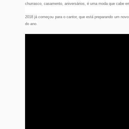
churrasco, casamento, aniversários, é uma moda que cabe e
2018 já começou para o cantor, que está preparando um novo 
do ano.