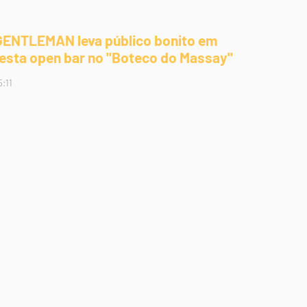
GENTLEMAN leva público bonito em
festa open bar no "Boteco do Massay"
5:11