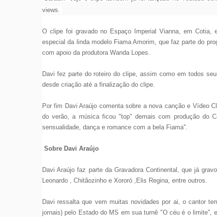
views.
O clipe foi gravado no Espaço Imperial Vianna, em Cotia,
especial da linda modelo Fiama Amorim, que faz parte do prog
com apoio da produtora Wanda Lopes.
Davi fez parte do roteiro do clipe, assim como em todos seus 
desde criação até a finalização do clipe.
Por fim Davi Araújo comenta sobre a nova canção e Vídeo Cli
do verão, a música ficou "top" demais com produção do C
sensualidade, dança e romance com a bela Fiama''.
Sobre Davi Araújo
Davi Araújo faz parte da Gravadora Continental, que já gra
Leonardo , Chitãozinho e Xororó ,Elis Regina, entre outros.
Davi ressalta que vem muitas novidades por ai, o cantor te
jornais) pelo Estado do MS em sua turnê "O céu é o limite'',