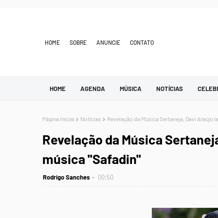
HOME
SOBRE
ANUNCIE
CONTATO
HOME
AGENDA
MÚSICA
NOTÍCIAS
CELEB
Página inicial
Notícias
Revelação da Música Sertaneja, Davi Araújo la
Revelação da Música Sertaneja
música ''Safadin''
Rodrigo Sanches
00:50