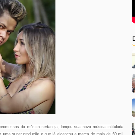
promessas da música sertaneja, lançou sua nova música intitulada
com uma super produção e que já alcançou a marca de mais de 50 mil