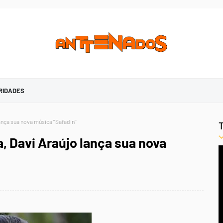
RIDADES
nça sua nova música ''Safadin''
, Davi Araújo lança sua nova