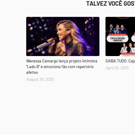
TALVEZ VOCÊ GO
Wanessa Camargo lança projeto intimista
SAIBA TUDO: Caj
“Lado B” e emociona fãs com repertório
April 25, 2025
afetivo
August 28, 2025