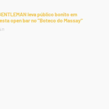
GENTLEMAN leva público bonito em
festa open bar no "Boteco do Massay"
5:11