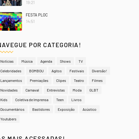
19:21
FESTA PLOC
14:51
NAVEGUE POR CATEGORIA!
Notícias
Música
Agenda
Shows
TV
Celebridades
BOMBOU
Agitos
Festivais
Diversão!
Lançamentos
Premiações
Clipes
Teatro
Filmes
Novidades
Carnaval
Entrevistas
Moda
GLBT
Kids
Coletiva de Imprensa
Teen
Livros
Documentários
Bastidores
Exposição
Acústico
Youtubers
AS MAIS ACESSADAS!