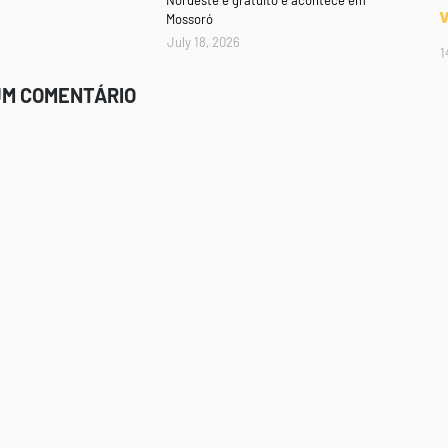
Nordeste é gratuito e acontece em
Mossoró
July 18, 2026
1
UM COMENTÁRIO