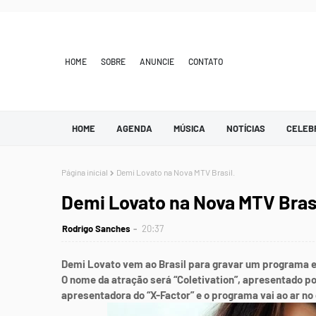
HOME
SOBRE
ANUNCIE
CONTATO
HOME
AGENDA
MÚSICA
NOTÍCIAS
CELEB
Página inicial
Demi Lovato na Nova MTV Brasil.
Demi Lovato na Nova MTV Brasi
Rodrigo Sanches
20:37
Demi Lovato vem ao Brasil para gravar um programa esp
O nome da atração será “Coletivation”, apresentado por
apresentadora do “X-Factor” e o programa vai ao ar no d