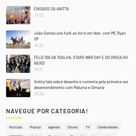
ENSAIOS DA ANITTA
21:02
João Gomes une funk ao forró em feat. com MC Ryan
SP
16:22
FELIZ DIA DA TOALHA, STARS WAR DAY E DO ORGULHO
NERD!
19:21
Anitta fala sobre desenho e comenta pela primeira vez
desentendimento com Maluma e Simaria
20:35
NAVEGUE POR CATEGORIA!
Notícias
Música
Agenda
Shows
TV
Celebridades