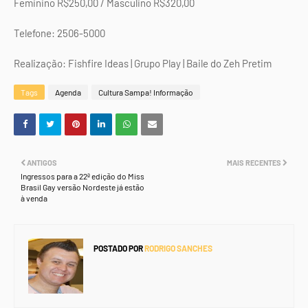
Feminino R$250,00 / Masculino R$320,00
Telefone: 2506-5000
Realização: Fishfire Ideas | Grupo Play | Baile do Zeh Pretim
Tags
Agenda
Cultura Sampa! Informação
ANTIGOS
MAIS RECENTES
Ingressos para a 22ª edição do Miss
Brasil Gay versão Nordeste já estão
à venda
POSTADO POR
RODRIGO SANCHES