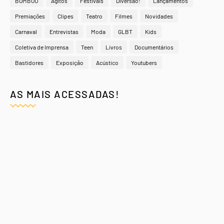
BOMBOU
Agitos
Festivais
Diversão!
Lançamentos
Premiações
Clipes
Teatro
Filmes
Novidades
Carnaval
Entrevistas
Moda
GLBT
Kids
Coletiva de Imprensa
Teen
Livros
Documentários
Bastidores
Exposição
Acústico
Youtubers
AS MAIS ACESSADAS!