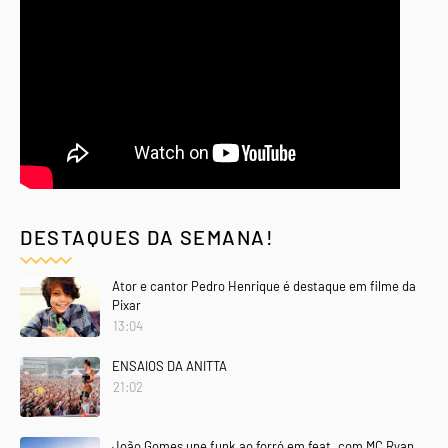
DESTAQUES DA SEMANA!
Ator e cantor Pedro Henrique é destaque em filme da
Pixar
13:04
ENSAIOS DA ANITTA
21:02
João Gomes une funk ao forró em feat. com MC Ryan