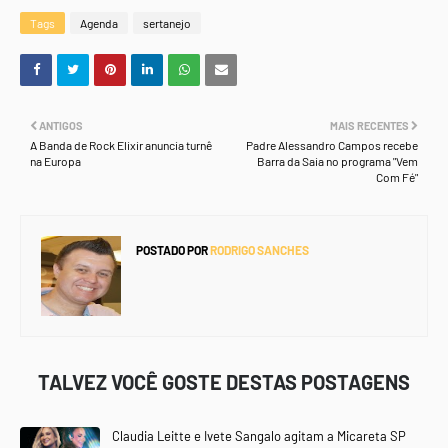
Tags
Agenda
sertanejo
ANTIGOS
MAIS RECENTES
A Banda de Rock Elixir anuncia turnê
Padre Alessandro Campos recebe
na Europa
Barra da Saia no programa "Vem
Com Fé"
POSTADO POR
RODRIGO SANCHES
TALVEZ VOCÊ GOSTE DESTAS POSTAGENS
Claudia Leitte e Ivete Sangalo agitam a Micareta SP