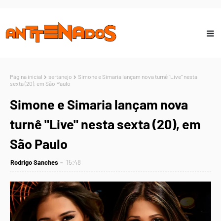
Página inicial
sertanejo
Simone e Simaria lançam nova turnê "Live" nesta
sexta (20), em São Paulo
Simone e Simaria lançam nova
turnê "Live" nesta sexta (20), em
São Paulo
Rodrigo Sanches
15:48