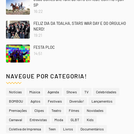
SP
16:22
FELIZ DIA DA TOALHA, STARS WAR DAY E DO ORGULHO
NERD!
19:21
FESTA PLOC
14:51
NAVEGUE POR CATEGORIA!
Notícias
Música
Agenda
Shows
TV
Celebridades
BOMBOU
Agitos
Festivais
Diversão!
Lançamentos
Premiações
Clipes
Teatro
Filmes
Novidades
Carnaval
Entrevistas
Moda
GLBT
Kids
Coletiva de Imprensa
Teen
Livros
Documentários