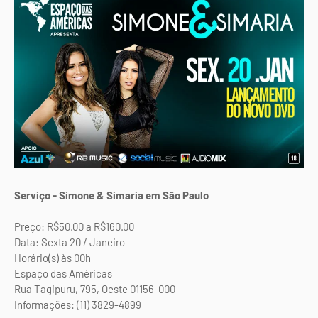
Serviço - Simone & Simaria em São Paulo
Preço: R$50.00 a R$160.00
Data: Sexta 20 / Janeiro
Horário(s) às 00h
Espaço das Américas
Rua Tagipuru, 795, Oeste 01156-000
Informações: (11) 3829-4899