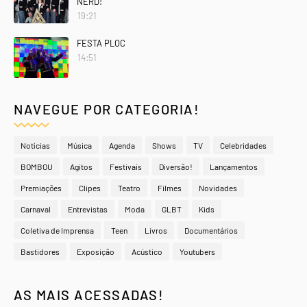
NERD!
19:21
FESTA PLOC
14:51
NAVEGUE POR CATEGORIA!
Notícias
Música
Agenda
Shows
TV
Celebridades
BOMBOU
Agitos
Festivais
Diversão!
Lançamentos
Premiações
Clipes
Teatro
Filmes
Novidades
Carnaval
Entrevistas
Moda
GLBT
Kids
Coletiva de Imprensa
Teen
Livros
Documentários
Bastidores
Exposição
Acústico
Youtubers
AS MAIS ACESSADAS!