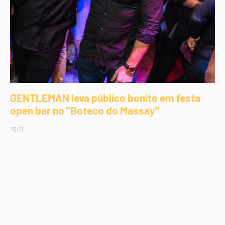
GENTLEMAN leva público bonito em festa
open bar no "Boteco do Massay"
15:11