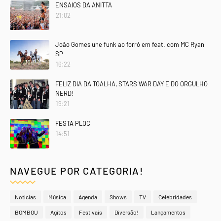
ENSAIOS DA ANITTA
21:02
João Gomes une funk ao forró em feat. com MC Ryan
SP
16:22
FELIZ DIA DA TOALHA, STARS WAR DAY E DO ORGULHO
NERD!
19:21
FESTA PLOC
14:51
NAVEGUE POR CATEGORIA!
Notícias
Música
Agenda
Shows
TV
Celebridades
BOMBOU
Agitos
Festivais
Diversão!
Lançamentos