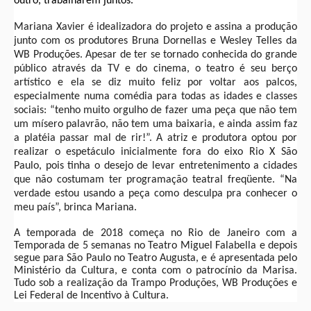
outro, trabalharem juntos.
Mariana Xavier é idealizadora do projeto e assina a produção
junto com os produtores Bruna Dornellas e Wesley Telles da
WB Produções. Apesar de ter se tornado conhecida do grande
público através da TV e do cinema, o teatro é seu berço
artístico e ela se diz muito feliz por voltar aos palcos,
especialmente numa comédia para todas as idades e classes
sociais: “tenho muito orgulho de fazer uma peça que não tem
um mísero palavrão, não tem uma baixaria, e ainda assim faz
a platéia passar mal de rir!”. A atriz e produtora optou por
realizar o espetáculo inicialmente fora do eixo Rio X São
Paulo, pois tinha o desejo de levar entretenimento a cidades
que não costumam ter programação teatral freqüente. “Na
verdade estou usando a peça como desculpa pra conhecer o
meu país”, brinca Mariana.
A temporada de 2018 começa no Rio de Janeiro com a
Temporada de 5 semanas no Teatro Miguel Falabella e depois
segue para São Paulo no Teatro Augusta, e é apresentada pelo
Ministério da Cultura, e conta com o patrocínio da Marisa.
Tudo sob a realização da Trampo Produções, WB Produções e
Lei Federal de Incentivo à Cultura.