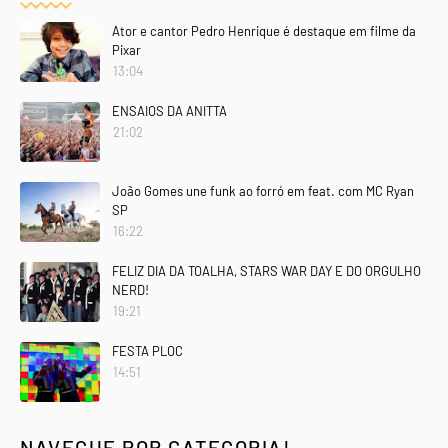
Ator e cantor Pedro Henrique é destaque em filme da
Pixar
13:04
ENSAIOS DA ANITTA
21:02
João Gomes une funk ao forró em feat. com MC Ryan
SP
16:22
FELIZ DIA DA TOALHA, STARS WAR DAY E DO ORGULHO
NERD!
19:21
FESTA PLOC
14:51
NAVEGUE POR CATEGORIA!