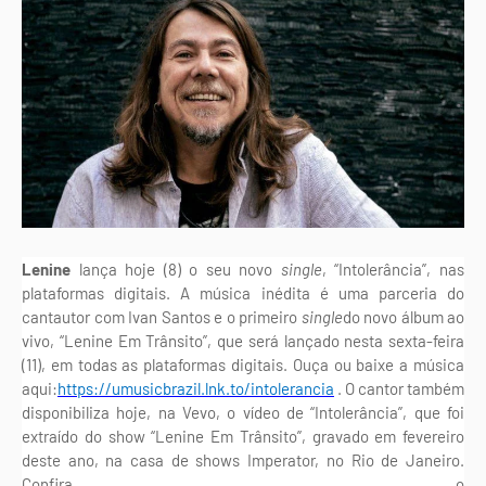
Lenine
lança hoje
(8)
o seu novo
single
, “Intolerância”, nas
plataformas digitais. A música inédita é uma parceria do
cantautor com Ivan Santos e o primeiro
single
do novo álbum ao
vivo, “Lenine Em Trânsito”, que será lançado nesta sexta-feira
(11), em todas as plataformas digitais. Ouça ou baixe a música
aqui:
https://umusicbrazil.lnk.to/intolerancia
. O cantor também
disponibiliza hoje, na Vevo, o vídeo de “Intolerância”, que foi
extraído do show “Lenine Em Trânsito”, gravado em fevereiro
deste ano, na casa de shows Imperator, no Rio de Janeiro.
Confira o