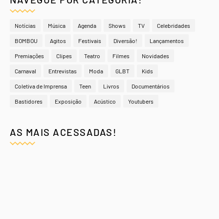
Notícias
Música
Agenda
Shows
TV
Celebridades
BOMBOU
Agitos
Festivais
Diversão!
Lançamentos
Premiações
Clipes
Teatro
Filmes
Novidades
Carnaval
Entrevistas
Moda
GLBT
Kids
Coletiva de Imprensa
Teen
Livros
Documentários
Bastidores
Exposição
Acústico
Youtubers
AS MAIS ACESSADAS!