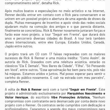
comprometimento sério”, detalha Rick.
Após muitos boatos e especulações no meio artístico e na internet,
Renner decidiu entrar em contato com o Rick para conversarem e se
unirem em um possível projeto e abertura de uma agenda de shows da
dupla. Muitas mensagens de incentivo e apoio vindo das redes sociais
ajudaram muito na comoção dos amigos e o que parecia distante,
finalmente se concretizou. Rick & Renner novamente juntaram forças e
farão esse novo projeto, a tour "Seguir em Frente", que durará dois
anos e percorrerá diversas cidades do Brasil. A tour terá também
shows internacionais, entre eles Europa, Estados Unidos, Canadá,
Japão entre outros.
O projeto trará um CD com 17 faixas regravadas com os maiores
sucessos de Rick & Renner e uma música inédita: "Como Assim", de
autoria do Rick. Gravados com uma releitura acústica, estarão os
clássicos "Ela É Demais", "Nos Bares da Cidade", "Filha", "Só Pensando
em Você", entre outros. “Essa aproximação fez bem para nós, pois não
há mágoas. Estamos unidos e juntos. Mal posso esperar para sentir o
carinho do público novamente. E cair na estrada com meu parceiro”,
completa Renner.
A volta de
Rick & Renner
será com a turnê
"Seguir em Frente"
. Este
projeto é administrado exclusivamente por
Marquinhos Nascimento e
Victor Henrique
, do escritório
Vibe Promoções Artística,
“Nenhum
compromisso com contratante será desmarcado por conta deste novo
projeto com o Renner. Os contratos serão cumpridos com dedicação e
profissionalismo. Casaremos a agenda dos meus compromissos para