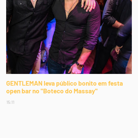
GENTLEMAN leva público bonito em festa
open bar no "Boteco do Massay"
15:11