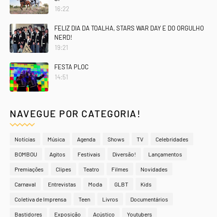
16:22
FELIZ DIA DA TOALHA, STARS WAR DAY E DO ORGULHO
NERD!
19:21
FESTA PLOC
14:51
NAVEGUE POR CATEGORIA!
Notícias
Música
Agenda
Shows
TV
Celebridades
BOMBOU
Agitos
Festivais
Diversão!
Lançamentos
Premiações
Clipes
Teatro
Filmes
Novidades
Carnaval
Entrevistas
Moda
GLBT
Kids
Coletiva de Imprensa
Teen
Livros
Documentários
Bastidores
Exposição
Acústico
Youtubers