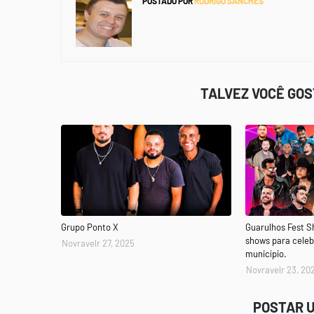
POSTADO POR
RODRIGO SANCHES
TALVEZ VOCÊ GO
Grupo Ponto X
Guarulhos Fest 
shows para celeb
Novravelr 27, 2025
município.
Novravelr 23, 20
POSTAR 