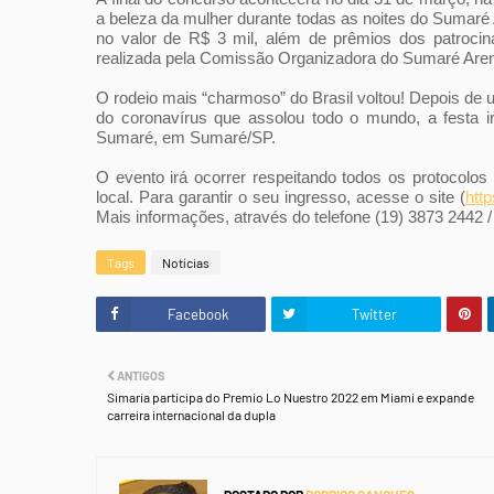
a beleza da mulher durante todas as noites do Sumaré
no valor de R$ 3 mil, além de prêmios dos patroci
realizada pela Comissão Organizadora do Sumaré Are
O rodeio mais “charmoso” do Brasil voltou! Depois de
do coronavírus que assolou todo o mundo, a festa i
Sumaré, em Sumaré/SP.
O evento irá ocorrer respeitando todos os protocolo
local. Para garantir o seu ingresso, acesse o site (
htt
Mais informações, através do telefone (19) 3873 2442 /
Tags
Notícias
Facebook
Twitter
ANTIGOS
Simaria participa do Premio Lo Nuestro 2022 em Miami e expande
carreira internacional da dupla