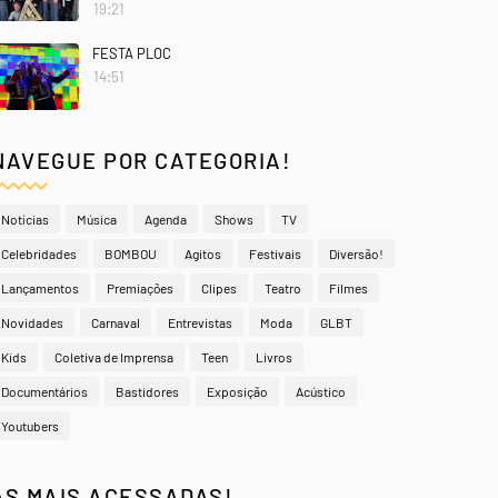
19:21
FESTA PLOC
14:51
NAVEGUE POR CATEGORIA!
Notícias
Música
Agenda
Shows
TV
Celebridades
BOMBOU
Agitos
Festivais
Diversão!
Lançamentos
Premiações
Clipes
Teatro
Filmes
Novidades
Carnaval
Entrevistas
Moda
GLBT
Kids
Coletiva de Imprensa
Teen
Livros
Documentários
Bastidores
Exposição
Acústico
Youtubers
AS MAIS ACESSADAS!