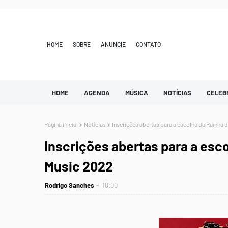
HOME
SOBRE
ANUNCIE
CONTATO
HOME
AGENDA
MÚSICA
NOTÍCIAS
CELEB
Página inicial
Notícias
Inscrições abertas para a escolha da Rainha
Inscrições abertas para a esc
Music 2022
Rodrigo Sanches
18:00