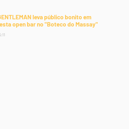
GENTLEMAN leva público bonito em
festa open bar no "Boteco do Massay"
5:11