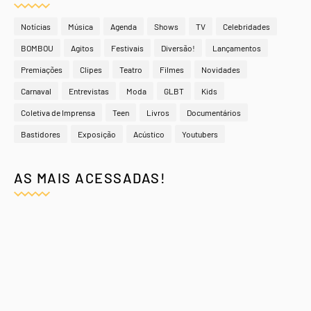
Notícias
Música
Agenda
Shows
TV
Celebridades
BOMBOU
Agitos
Festivais
Diversão!
Lançamentos
Premiações
Clipes
Teatro
Filmes
Novidades
Carnaval
Entrevistas
Moda
GLBT
Kids
Coletiva de Imprensa
Teen
Livros
Documentários
Bastidores
Exposição
Acústico
Youtubers
AS MAIS ACESSADAS!