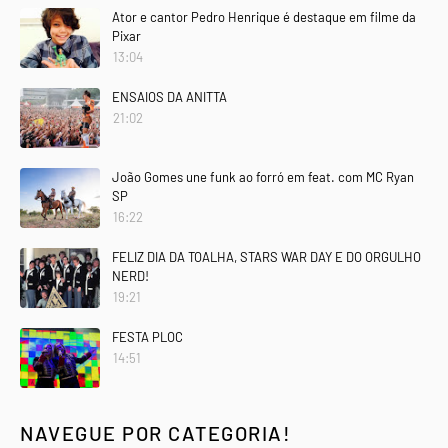
Ator e cantor Pedro Henrique é destaque em filme da
Pixar
13:04
ENSAIOS DA ANITTA
21:02
João Gomes une funk ao forró em feat. com MC Ryan
SP
16:22
FELIZ DIA DA TOALHA, STARS WAR DAY E DO ORGULHO
NERD!
19:21
FESTA PLOC
14:51
NAVEGUE POR CATEGORIA!