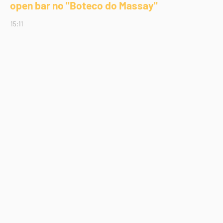
open bar no "Boteco do Massay"
15:11