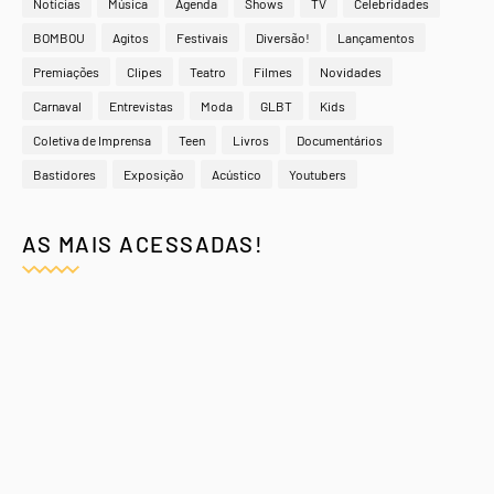
Notícias
Música
Agenda
Shows
TV
Celebridades
BOMBOU
Agitos
Festivais
Diversão!
Lançamentos
Premiações
Clipes
Teatro
Filmes
Novidades
Carnaval
Entrevistas
Moda
GLBT
Kids
Coletiva de Imprensa
Teen
Livros
Documentários
Bastidores
Exposição
Acústico
Youtubers
AS MAIS ACESSADAS!