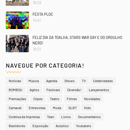
16:22
FESTA PLOC
14:51
FELIZ DIA DA TOALHA, STARS WAR DAY E DO ORGULHO
NERD!
19:21
NAVEGUE POR CATEGORIA!
Notícias
Música
Agenda
Shows
TV
Celebridades
BOMBOU
Agitos
Festivais
Diversão!
Lançamentos
Premiações
Clipes
Teatro
Filmes
Novidades
Carnaval
Entrevistas
Moda
GLBT
Kids
Coletiva de Imprensa
Teen
Livros
Documentários
Bastidores
Exposição
Acústico
Youtubers