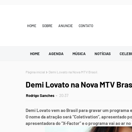
HOME
SOBRE
ANUNCIE
CONTATO
HOME
AGENDA
MÚSICA
NOTÍCIAS
CELEB
Página inicial
Demi Lovato na Nova MTV Brasil.
Demi Lovato na Nova MTV Brasi
Rodrigo Sanches
20:37
Demi Lovato vem ao Brasil para gravar um programa esp
O nome da atração será “Coletivation”, apresentado por
apresentadora do “X-Factor” e o programa vai ao ar no d