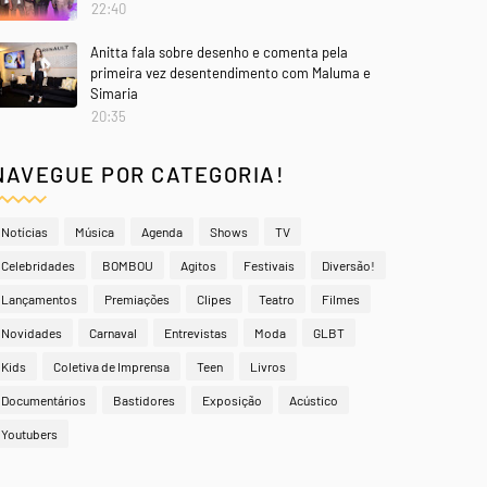
22:40
Anitta fala sobre desenho e comenta pela
primeira vez desentendimento com Maluma e
Simaria
20:35
NAVEGUE POR CATEGORIA!
Notícias
Música
Agenda
Shows
TV
Celebridades
BOMBOU
Agitos
Festivais
Diversão!
Lançamentos
Premiações
Clipes
Teatro
Filmes
Novidades
Carnaval
Entrevistas
Moda
GLBT
Kids
Coletiva de Imprensa
Teen
Livros
Documentários
Bastidores
Exposição
Acústico
Youtubers