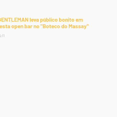
GENTLEMAN leva público bonito em
festa open bar no "Boteco do Massay"
5:11