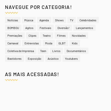
NAVEGUE POR CATEGORIA!
Notícias
Música
Agenda
Shows
TV
Celebridades
BOMBOU
Agitos
Festivais
Diversão!
Lançamentos
Premiações
Clipes
Teatro
Filmes
Novidades
Carnaval
Entrevistas
Moda
GLBT
Kids
Coletiva de Imprensa
Teen
Livros
Documentários
Bastidores
Exposição
Acústico
Youtubers
AS MAIS ACESSADAS!