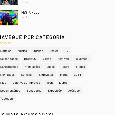
19:21
FESTA PLOC
14:51
NAVEGUE POR CATEGORIA!
Notícias
Música
Agenda
Shows
TV
Celebridades
BOMBOU
Agitos
Festivais
Diversão!
Lançamentos
Premiações
Clipes
Teatro
Filmes
Novidades
Carnaval
Entrevistas
Moda
GLBT
Kids
Coletiva de Imprensa
Teen
Livros
Documentários
Bastidores
Exposição
Acústico
Youtubers
AS MAIS ACESSADAS!