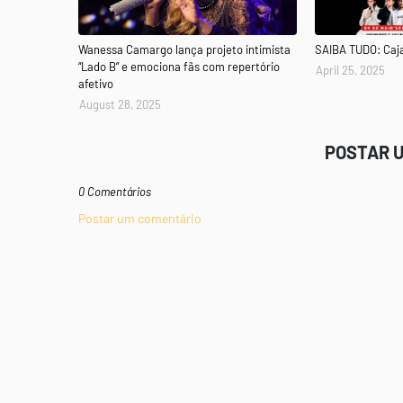
Wanessa Camargo lança projeto intimista
SAIBA TUDO: Caj
“Lado B” e emociona fãs com repertório
April 25, 2025
afetivo
August 28, 2025
POSTAR 
0 Comentários
Postar um comentário