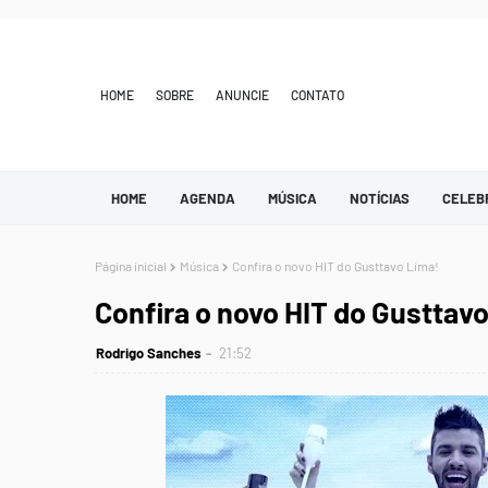
HOME
SOBRE
ANUNCIE
CONTATO
HOME
AGENDA
MÚSICA
NOTÍCIAS
CELEB
Página inicial
Música
Confira o novo HIT do Gusttavo Lima!
Confira o novo HIT do Gusttav
Rodrigo Sanches
21:52