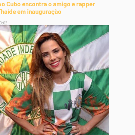
Ao Cubo encontra o amigo e rapper
Thaíde em inauguração
0:02