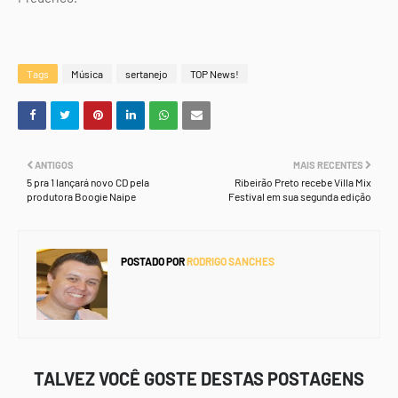
Tags
Música
sertanejo
TOP News!
ANTIGOS
MAIS RECENTES
5 pra 1 lançará novo CD pela
Ribeirão Preto recebe Villa Mix
produtora Boogie Naipe
Festival em sua segunda edição
POSTADO POR
RODRIGO SANCHES
TALVEZ VOCÊ GOSTE DESTAS POSTAGENS