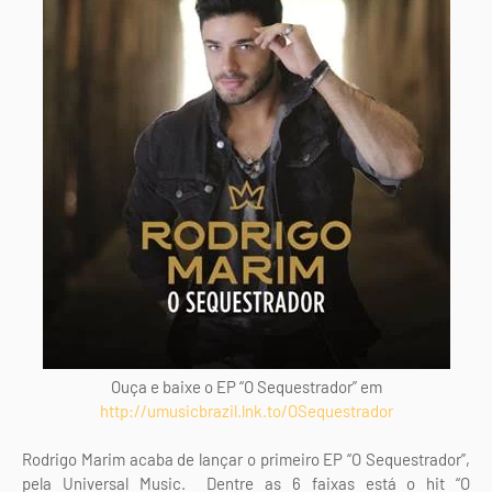
Ouça e baixe o EP “O Sequestrador” em
http://umusicbrazil.lnk.to/OSequestrador
Rodrigo Marim acaba de lançar o primeiro EP “O Sequestrador”,
pela Universal Music. Dentre as 6 faixas está o hit “O