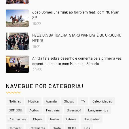
João Gomes une funk ao forró em feat. com MC Ryan
SP
16:22
FELIZ DIA DA TOALHA, STARS WAR DAY E DO ORGULHO
NERD!
19:21
Anitta fala sobre desenho e comenta pela primeira vez
desentendimento com Maluma e Simaria
20:35
NAVEGUE POR CATEGORIA!
Notícias
Música
Agenda
Shows
TV
Celebridades
BOMBOU
Agitos
Festivais
Diversão!
Lançamentos
Premiações
Clipes
Teatro
Filmes
Novidades
Carnaval
Entrevistas
Moda
GLBT
Kids