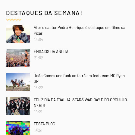
DESTAQUES DA SEMANA!
Ator e cantor Pedro Henrique é destaque em filme da
Pixar
13:04
ENSAIOS DA ANITTA
21:02
João Gomes une funk ao forró em feat. com MC Ryan
SP
16:22
FELIZ DIA DA TOALHA, STARS WAR DAY E DO ORGULHO
NERD!
19:21
FESTA PLOC
14:51