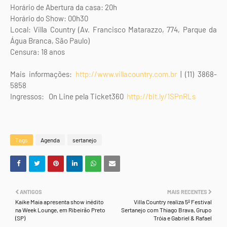
Horário de Abertura da casa: 20h
Horário do Show: 00h30
Local: Villa Country (Av. Francisco Matarazzo, 774, Parque da
Água Branca, São Paulo)
Censura: 18 anos
Mais informações:
http://www.villacountry.com.br
| (11) 3868-
5858
Ingressos: On Line pela Ticket360
http://bit.ly/1SPnRLs
Tags
Agenda
sertanejo
ANTIGOS
MAIS RECENTES
Kaike Maia apresenta show inédito
Villa Country realiza 5º Festival
na Week Lounge, em Ribeirão Preto
Sertanejo com Thiago Brava, Grupo
(SP)
Tróia e Gabriel & Rafael