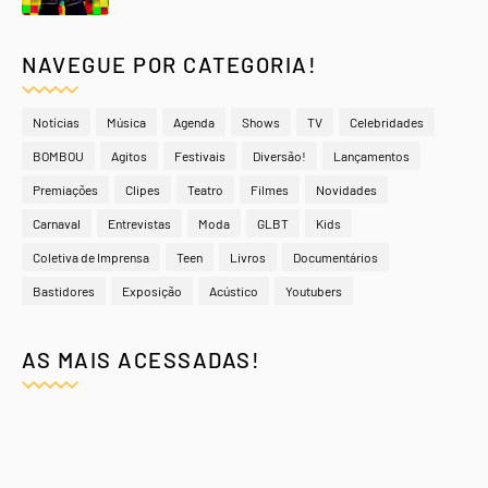
NAVEGUE POR CATEGORIA!
Notícias
Música
Agenda
Shows
TV
Celebridades
BOMBOU
Agitos
Festivais
Diversão!
Lançamentos
Premiações
Clipes
Teatro
Filmes
Novidades
Carnaval
Entrevistas
Moda
GLBT
Kids
Coletiva de Imprensa
Teen
Livros
Documentários
Bastidores
Exposição
Acústico
Youtubers
AS MAIS ACESSADAS!