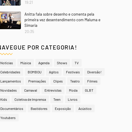
19:21
Anitta fala sobre desenho e comenta pela
primeira vez desentendimento com Maluma e
Simaria
20:35
NAVEGUE POR CATEGORIA!
Notícias
Música
Agenda
Shows
TV
Celebridades
BOMBOU
Agitos
Festivais
Diversão!
Lançamentos
Premiações
Clipes
Teatro
Filmes
Novidades
Carnaval
Entrevistas
Moda
GLBT
Kids
Coletiva de Imprensa
Teen
Livros
Documentários
Bastidores
Exposição
Acústico
Youtubers