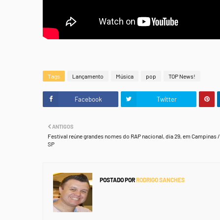
Tags
Lançamento
Música
pop
TOP News!
Facebook
Twitter
ANTIGOS
Festival reúne grandes nomes do RAP nacional, dia 29, em Campinas /
SP
POSTADO POR
RODRIGO SANCHES