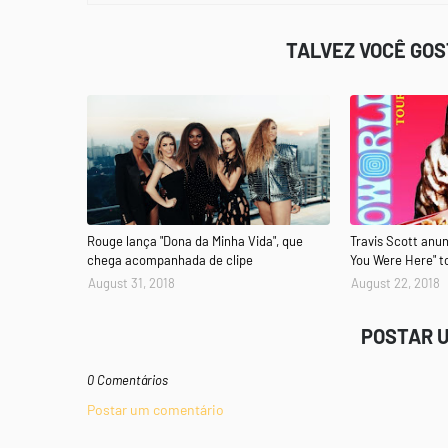
TALVEZ VOCÊ GO
Rouge lança "Dona da Minha Vida", que
Travis Scott anun
chega acompanhada de clipe
You Were Here" t
August 31, 2018
August 22, 2018
POSTAR 
0 Comentários
Postar um comentário