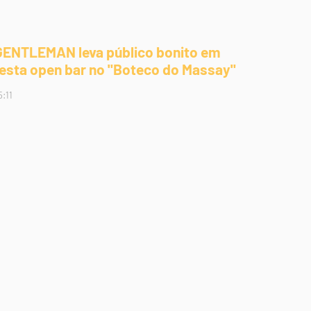
GENTLEMAN leva público bonito em
festa open bar no "Boteco do Massay"
5:11