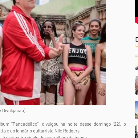
: Divulgação)
bum "Pancadélico", divulgou na noite desse domingo (22), o
ta e do lendário guitarrista Nile Rodgers.
 é o primeiro single do novo álbum da banda.