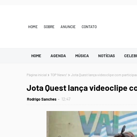
HOME
SOBRE
ANUNCIE
CONTATO
HOME
AGENDA
MÚSICA
NOTÍCIAS
CELEB
Página inicial
TOP News!
Jota Quest lança videoclipe com participa
Jota Quest lança videoclipe c
Rodrigo Sanches
12:47