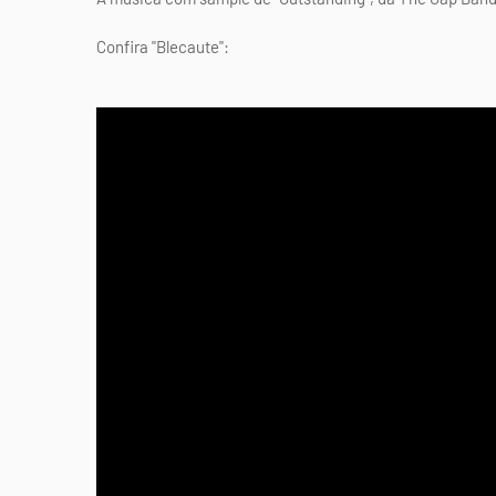
Confira "Blecaute":