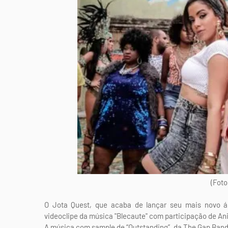
(Foto
O Jota Quest, que acaba de lançar seu mais novo ál
videoclipe da música "Blecaute" com participação de Anit
A música com sample de “Outstanding”, da The Gap Band,