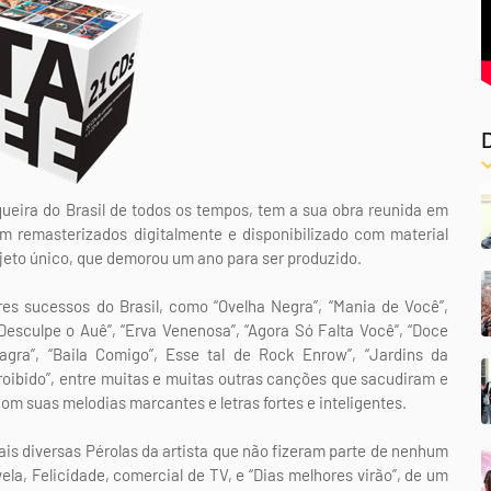
oqueira do Brasil de todos os tempos, tem a sua obra reunida em
am remasterizados digitalmente e disponibilizado com material
ojeto único, que demorou um ano para ser produzido.
res sucessos do Brasil, como “Ovelha Negra”, “Mania de Você”,
Desculpe o Auê”, “Erva Venenosa”, “Agora Só Falta Você”, “Doce
agra”, “Baila Comigo”, Esse tal de Rock Enrow”, “Jardins da
 Proibido”, entre muitas e muitas outras canções que sacudiram e
om suas melodias marcantes e letras fortes e inteligentes.
s diversas Pérolas da artista que não fizeram parte de nenhum
la, Felicidade, comercial de TV, e “Dias melhores virão”, de um