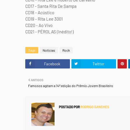
CD17 - Santa Rita De Sampa
CD18 - Acústico
CD19 - Rita Lee 3001
CD20 - Ao Vivo
CD21 - PÉROLAS (Inédito!)
Tags
Notícias
Rock
Facebook
Twitter
ANTIGOS
Famosos agitam a 14ª edição do Prêmio Jovem Brasileiro
POSTADO POR
RODRIGO SANCHES