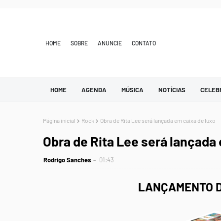
HOME
SOBRE
ANUNCIE
CONTATO
HOME
AGENDA
MÚSICA
NOTÍCIAS
CELEB
Página inicial
Rock
Obra de Rita Lee será lançada em caixa de luxo
Obra de Rita Lee será lançada
Rodrigo Sanches
01:43
LANÇAMENTO D