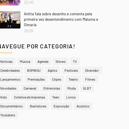
22:40
Anitta fala sobre desenho e comenta pela
primeira vez desentendimento com Maluma e
Simaria
20:35
NAVEGUE POR CATEGORIA!
Notícias
Música
Agenda
Shows
TV
Celebridades
BOMBOU
Agitos
Festivais
Diversão!
Lançamentos
Premiações
Clipes
Teatro
Filmes
Novidades
Carnaval
Entrevistas
Moda
GLBT
Kids
Coletiva de Imprensa
Teen
Livros
Documentários
Bastidores
Exposição
Acústico
Youtubers