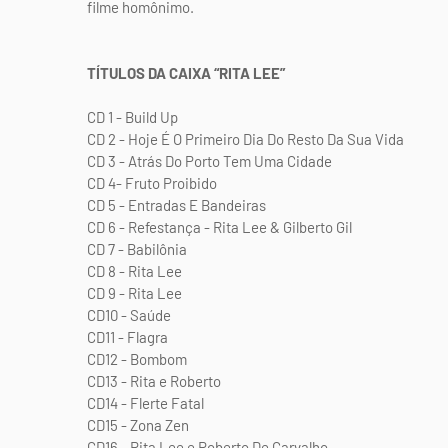
filme homônimo.
TÍTULOS DA CAIXA “RITA LEE”
CD 1 - Build Up
CD 2 - Hoje É O Primeiro Dia Do Resto Da Sua Vida
CD 3 - Atrás Do Porto Tem Uma Cidade
CD 4- Fruto Proibido
CD 5 - Entradas E Bandeiras
CD 6 - Refestança - Rita Lee & Gilberto Gil
CD 7 - Babilônia
CD 8 - Rita Lee
CD 9 - Rita Lee
CD10 - Saúde
CD11 - Flagra
CD12 - Bombom
CD13 - Rita e Roberto
CD14 - Flerte Fatal
CD15 - Zona Zen
CD16 - Rita Lee e Roberto De Carvalho