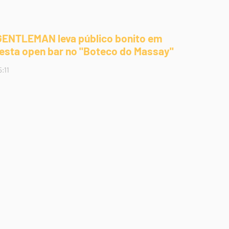
GENTLEMAN leva público bonito em
festa open bar no "Boteco do Massay"
5:11