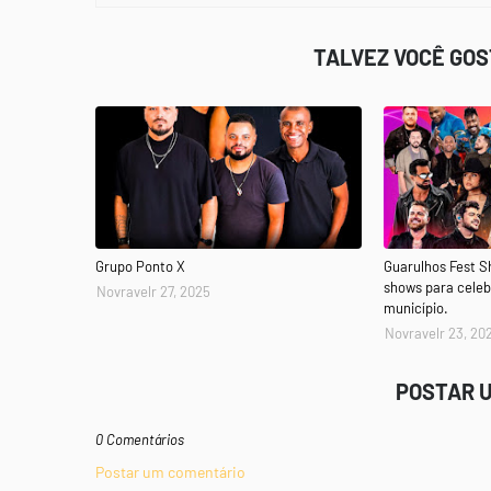
TALVEZ VOCÊ GO
Grupo Ponto X
Guarulhos Fest 
shows para celeb
Novravelr 27, 2025
município.
Novravelr 23, 20
POSTAR 
0 Comentários
Postar um comentário