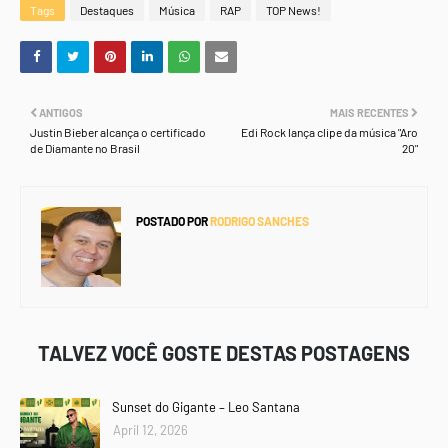
Tags
Destaques
Música
RAP
TOP News!
ANTIGOS
MAIS RECENTES
Justin Bieber alcança o certificado
Edi Rock lança clipe da música "Aro
de Diamante no Brasil
20"
POSTADO POR
RODRIGO SANCHES
TALVEZ VOCÊ GOSTE DESTAS POSTAGENS
Sunset do Gigante – Leo Santana
April 12, 2026