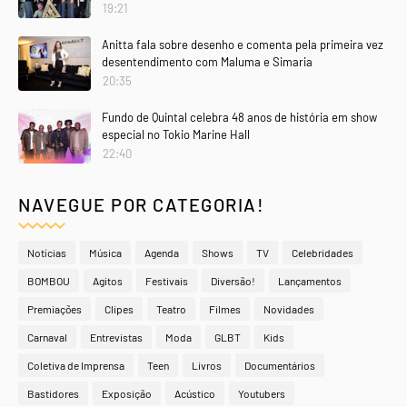
19:21
Anitta fala sobre desenho e comenta pela primeira vez
desentendimento com Maluma e Simaria
20:35
Fundo de Quintal celebra 48 anos de história em show
especial no Tokio Marine Hall
22:40
NAVEGUE POR CATEGORIA!
Notícias
Música
Agenda
Shows
TV
Celebridades
BOMBOU
Agitos
Festivais
Diversão!
Lançamentos
Premiações
Clipes
Teatro
Filmes
Novidades
Carnaval
Entrevistas
Moda
GLBT
Kids
Coletiva de Imprensa
Teen
Livros
Documentários
Bastidores
Exposição
Acústico
Youtubers