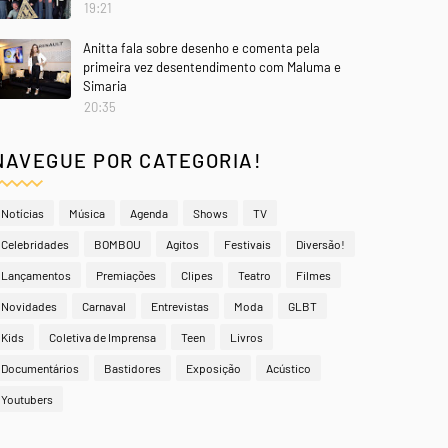
19:21
Anitta fala sobre desenho e comenta pela
primeira vez desentendimento com Maluma e
Simaria
20:35
NAVEGUE POR CATEGORIA!
Notícias
Música
Agenda
Shows
TV
Celebridades
BOMBOU
Agitos
Festivais
Diversão!
Lançamentos
Premiações
Clipes
Teatro
Filmes
Novidades
Carnaval
Entrevistas
Moda
GLBT
Kids
Coletiva de Imprensa
Teen
Livros
Documentários
Bastidores
Exposição
Acústico
Youtubers