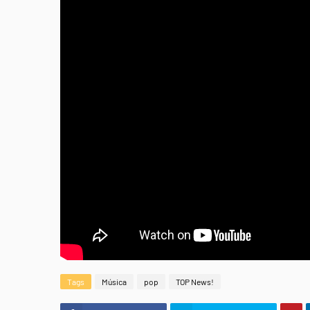
Tags
Música
pop
TOP News!