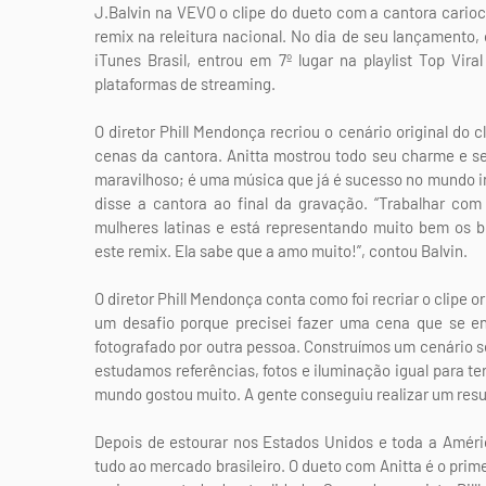
J.Balvin na VEVO o clipe do dueto com a cantora cari
remix na releitura nacional. No dia de seu lançamento,
iTunes Brasil, entrou em 7º lugar na playlist Top Vir
plataformas de streaming.
O diretor Phill Mendonça recriou o cenário original do 
cenas da cantora. Anitta mostrou todo seu charme e sed
maravilhoso; é uma música que já é sucesso no mundo int
disse a cantora ao final da gravação. “Trabalhar co
mulheres latinas e está representando muito bem os b
este remix. Ela sabe que a amo muito!”, contou Balvin.
O diretor Phill Mendonça conta como foi recriar o clipe ori
um desafio porque precisei fazer uma cena que se enc
fotografado por outra pessoa. Construímos um cenário 
estudamos referências, fotos e iluminação igual para te
mundo gostou muito. A gente conseguiu realizar um resu
Depois de estourar nos Estados Unidos e toda a Améri
tudo ao mercado brasileiro. O dueto com Anitta é o primei