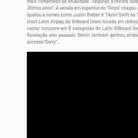
mais comentado da atualidade. Segundo a revista Billb
últimos anos”. A versão em espanhol de “Ginza” chegou 
igualou a nomes como Justin Bieber e Taylor Swift no T
chart Latin Airplay da Billboard (mais tocada em rádios
cantor concorre em 8 categorias do Latin Billboard A
Revelação ano passado. Balvin também ganhou ainda 
sucesso “Sorry”.