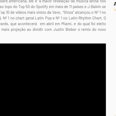
oard americana, ele é “a maior revelação da música latina nos
ao topo do Top 50 do Spotify em mais de 11 países e J.Balvin se
op 10 de vídeos mais vistos da Vevo. “Ginza” alcançou o Nº 1 no
), Nº 1 no chart geral Latin Pop e Nº 1 no Latin Rhythm Chart. O
wards, que acontecerá em abril em Miami, e do qual foi eleito
mais projeção ao dividir com Justin Bieber o remix do novo