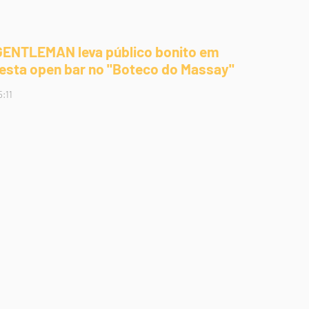
GENTLEMAN leva público bonito em
festa open bar no "Boteco do Massay"
5:11