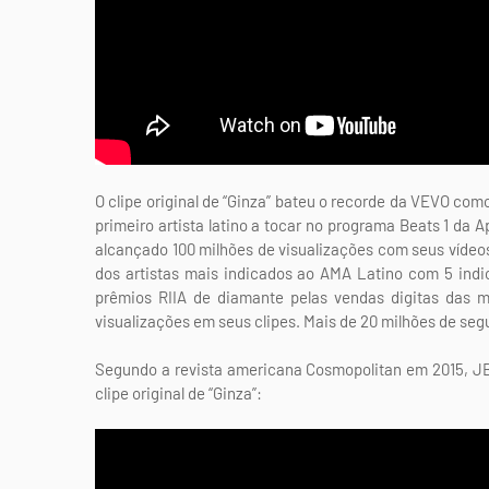
O clipe original de “Ginza” bateu o recorde da VEVO como
primeiro artista latino a tocar no programa Beats 1 da 
alcançado 100 milhões de visualizações com seus vídeos 
dos artistas mais indicados ao AMA Latino com 5 indic
prêmios RIIA de diamante pelas vendas digitas das m
visualizações em seus clipes. Mais de 20 milhões de seg
Segundo a revista americana Cosmopolitan em 2015, JBa
clipe original de “Ginza”: