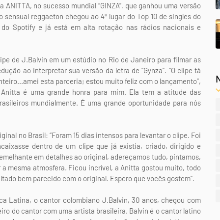
oca ANITTA, no sucesso mundial “GINZA”, que ganhou uma versão
 o sensual reggaeton chegou ao 4º lugar do Top 10 de singles do
al do Spotify e já está em alta rotação nas rádios nacionais e
clipe de J.Balvin em um estúdio no Rio de Janeiro para filmar as
ução ao interpretar sua versão da letra de “Gynza”. “O clipe tá
eiro...amei esta parceria; estou muito feliz com o lançamento”,
m Anitta é uma grande honra para mim. Ela tem a atitude das
rasileiros mundialmente. É uma grande oportunidade para nós
ginal no Brasil: “Foram 15 dias intensos para levantar o clipe. Foi
aixasse dentro de um clipe que já existia, criado, dirigido e
semelhante em detalhes ao original, adereçamos tudo, pintamos,
r a mesma atmosfera. Ficou incrível, a Anitta gostou muito, todo
ltado bem parecido com o original. Espero que vocês gostem”.
ca Latina, o cantor colombiano J.Balvin, 30 anos, chegou com
ro do cantor com uma artista brasileira. Balvin é o cantor latino