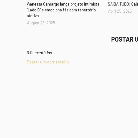
Wanessa Camargo lança projeto intimista
SAIBA TUDO: Caj
“Lado B” e emociona fãs com repertório
April 25, 2025
afetivo
August 28, 2025
POSTAR 
0 Comentários
Postar um comentário