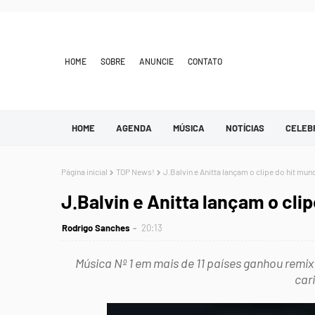
HOME
SOBRE
ANUNCIE
CONTATO
HOME
AGENDA
MÚSICA
NOTÍCIAS
CELEB
Página inicial
TOP News!
J.Balvin e Anitta lançam o clipe do hit mund
J.Balvin e Anitta lançam o clip
Rodrigo Sanches
20:13
Música Nº 1 em mais de 11 países ganhou remix
car