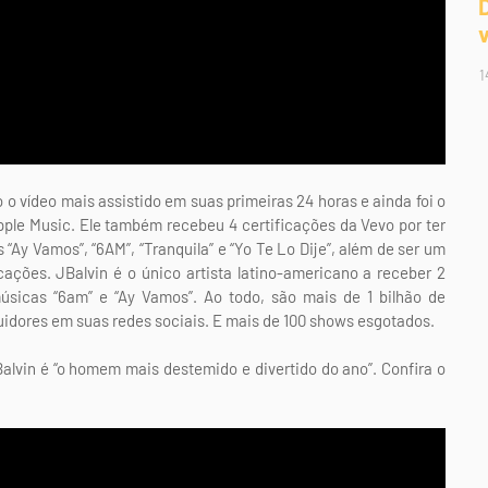
1
 o vídeo mais assistido em suas primeiras 24 horas e ainda foi o
Apple Music. Ele também recebeu 4 certificações da Vevo por ter
“Ay Vamos”, “6AM”, “Tranquila” e “Yo Te Lo Dije”, além de ser um
ações. JBalvin é o único artista latino-americano a receber 2
úsicas “6am” e “Ay Vamos”. Ao todo, são mais de 1 bilhão de
uidores em suas redes sociais. E mais de 100 shows esgotados.
lvin é “o homem mais destemido e divertido do ano”. Confira o