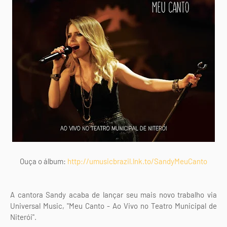
Ouça o álbum:
http://umusicbrazil.lnk.to/SandyMeuCanto
A cantora Sandy acaba de lançar seu mais novo trabalho via
Universal Music, "Meu Canto - Ao Vivo no Teatro Municipal de
Niterói".