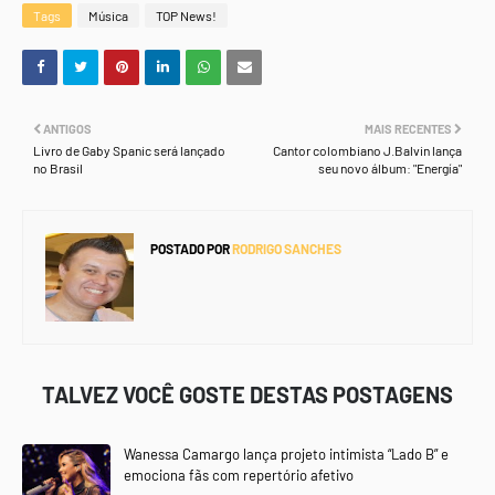
Tags
Música
TOP News!
ANTIGOS
MAIS RECENTES
Livro de Gaby Spanic será lançado
Cantor colombiano J.Balvin lança
no Brasil
seu novo álbum: "Energía"
POSTADO POR
RODRIGO SANCHES
TALVEZ VOCÊ GOSTE DESTAS POSTAGENS
Wanessa Camargo lança projeto intimista “Lado B” e
emociona fãs com repertório afetivo