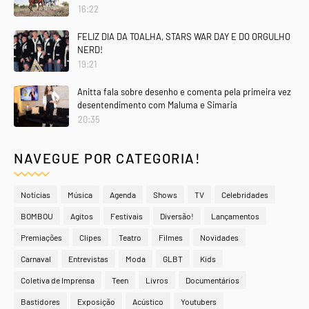
16:22
FELIZ DIA DA TOALHA, STARS WAR DAY E DO ORGULHO
NERD!
19:21
Anitta fala sobre desenho e comenta pela primeira vez
desentendimento com Maluma e Simaria
20:35
NAVEGUE POR CATEGORIA!
Notícias
Música
Agenda
Shows
TV
Celebridades
BOMBOU
Agitos
Festivais
Diversão!
Lançamentos
Premiações
Clipes
Teatro
Filmes
Novidades
Carnaval
Entrevistas
Moda
GLBT
Kids
Coletiva de Imprensa
Teen
Livros
Documentários
Bastidores
Exposição
Acústico
Youtubers