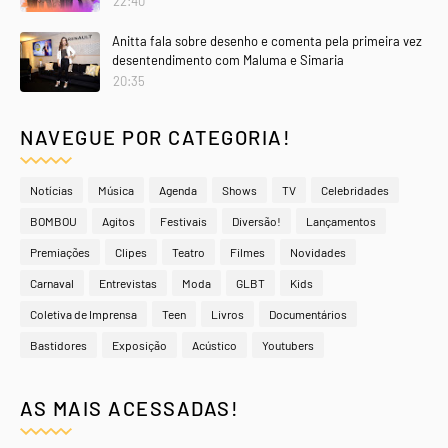
22:40
Anitta fala sobre desenho e comenta pela primeira vez
desentendimento com Maluma e Simaria
20:35
NAVEGUE POR CATEGORIA!
Notícias
Música
Agenda
Shows
TV
Celebridades
BOMBOU
Agitos
Festivais
Diversão!
Lançamentos
Premiações
Clipes
Teatro
Filmes
Novidades
Carnaval
Entrevistas
Moda
GLBT
Kids
Coletiva de Imprensa
Teen
Livros
Documentários
Bastidores
Exposição
Acústico
Youtubers
AS MAIS ACESSADAS!