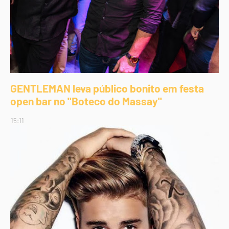
GENTLEMAN leva público bonito em festa
open bar no "Boteco do Massay"
15:11