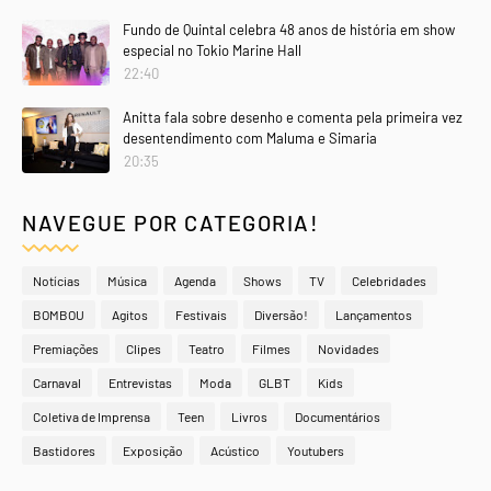
Fundo de Quintal celebra 48 anos de história em show
especial no Tokio Marine Hall
22:40
Anitta fala sobre desenho e comenta pela primeira vez
desentendimento com Maluma e Simaria
20:35
NAVEGUE POR CATEGORIA!
Notícias
Música
Agenda
Shows
TV
Celebridades
BOMBOU
Agitos
Festivais
Diversão!
Lançamentos
Premiações
Clipes
Teatro
Filmes
Novidades
Carnaval
Entrevistas
Moda
GLBT
Kids
Coletiva de Imprensa
Teen
Livros
Documentários
Bastidores
Exposição
Acústico
Youtubers