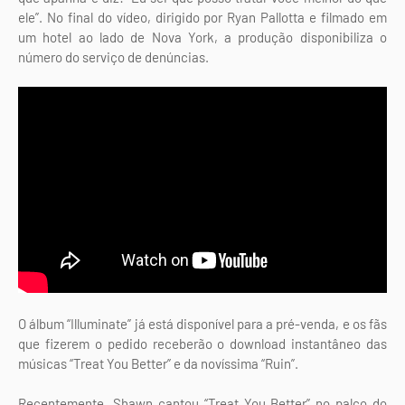
ele”. No final do vídeo, dirigido por Ryan Pallotta e filmado em
um hotel ao lado de Nova York, a produção disponibiliza o
número do serviço de denúncias.
O álbum “Illuminate” já está disponível para a pré-venda, e os fãs
que fizerem o pedido receberão o download instantâneo das
músicas “Treat You Better” e da novíssima “Ruin”.
Recentemente, Shawn cantou “Treat You Better” no palco do