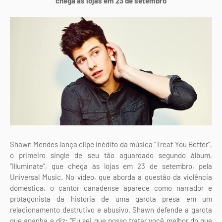
chega às lojas em 23 de setembro
Shawn Mendes lança clipe inédito da música “Treat You Better”,
o primeiro single de seu tão aguardado segundo álbum,
“Illuminate”, que chega às lojas em 23 de setembro, pela
Universal Music. No vídeo, que aborda a questão da violência
doméstica, o cantor canadense aparece como narrador e
protagonista da história de uma garota presa em um
relacionamento destrutivo e abusivo. Shawn defende a garota
que apanha e diz: “Eu sei que posso tratar você melhor do que