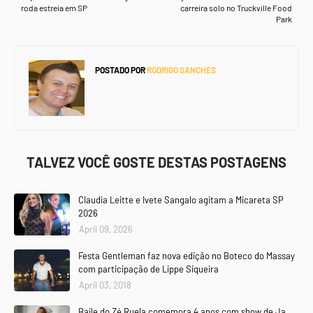
roda estreia em SP
carreira solo no Truckville Food
Park
POSTADO POR
RODRIGO SANCHES
TALVEZ VOCÊ GOSTE DESTAS POSTAGENS
Claudia Leitte e Ivete Sangalo agitam a Micareta SP
2026
April 09, 2026
Festa Gentleman faz nova edição no Boteco do Massay
com participação de Lippe Siqueira
April 03, 2018
Baile do Zé Ruela comemora 4 anos com show de Ja