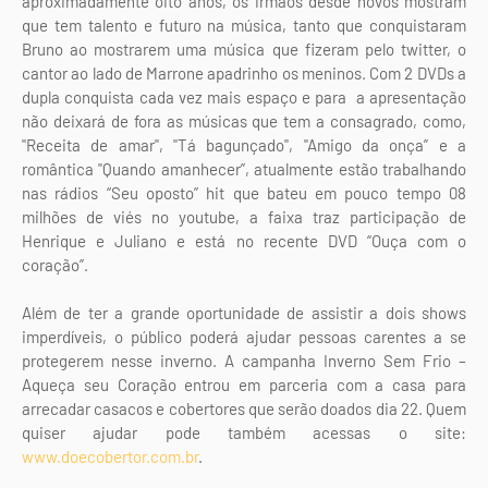
aproximadamente oito anos, os irmãos desde novos mostram
que tem talento e futuro na música, tanto que conquistaram
Bruno ao mostrarem uma música que fizeram pelo twitter, o
cantor ao lado de Marrone apadrinho os meninos. Com 2 DVDs a
dupla conquista cada vez mais espaço e para a apresentação
não deixará de fora as músicas que tem a consagrado, como,
"Receita de amar", "Tá bagunçado", "Amigo da onça” e a
romântica "Quando amanhecer”, atualmente estão trabalhando
nas rádios “Seu oposto” hit que bateu em pouco tempo 08
milhões de viés no youtube, a faixa traz participação de
Henrique e Juliano e está no recente DVD “Ouça com o
coração”.
Além de ter a grande oportunidade de assistir a dois shows
imperdíveis, o público poderá ajudar pessoas carentes a se
protegerem nesse inverno. A campanha Inverno Sem Frio –
Aqueça seu Coração entrou em parceria com a casa para
arrecadar casacos e cobertores que serão doados dia 22. Quem
quiser ajudar pode também acessas o site:
www.doecobertor.com.br
.