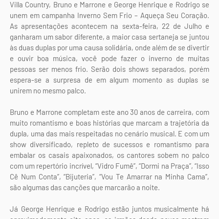
Villa Country, Bruno e Marrone e George Henrique e Rodrigo se
unem em campanha Inverno Sem Frio – Aqueça Seu Coração.
As apresentações acontecem na sexta-feira, 22 de Julho e
ganharam um sabor diferente, a maior casa sertaneja se juntou
às duas duplas por uma causa solidária, onde além de se divertir
e ouvir boa música, você pode fazer o inverno de muitas
pessoas ser menos frio. Serão dois shows separados, porém
espera-se a surpresa de em algum momento as duplas se
unirem no mesmo palco.
​Bruno e Marrone completam este ano 30 anos de carreira, com
muito romantismo e boas histórias que marcam a trajetória da
dupla, uma das mais respeitadas no cenário musical. E com um
show diversificado, repleto de sucessos e romantismo para
embalar os casais apaixonados, os cantores sobem no palco
com um repertório incrível, “Vidro Fumê”, “Dormi na Praça”, “Isso
Cê Num Conta”, “Bijuteria”, “Vou Te Amarrar na Minha Cama”,
são algumas das canções que marcarão a noite.
Já George Henrique e Rodrigo estão juntos musicalmente há