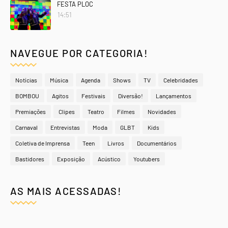
FESTA PLOC
14:51
NAVEGUE POR CATEGORIA!
Notícias
Música
Agenda
Shows
TV
Celebridades
BOMBOU
Agitos
Festivais
Diversão!
Lançamentos
Premiações
Clipes
Teatro
Filmes
Novidades
Carnaval
Entrevistas
Moda
GLBT
Kids
Coletiva de Imprensa
Teen
Livros
Documentários
Bastidores
Exposição
Acústico
Youtubers
AS MAIS ACESSADAS!