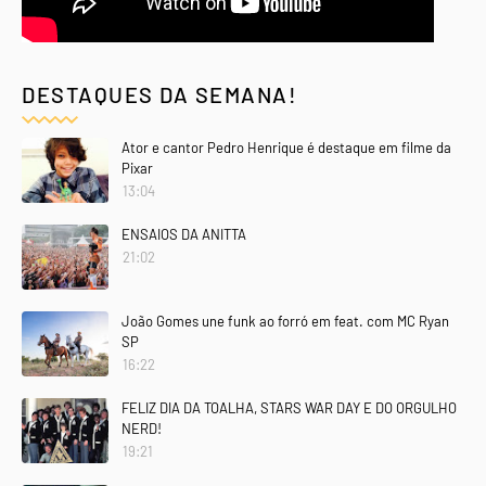
DESTAQUES DA SEMANA!
Ator e cantor Pedro Henrique é destaque em filme da
Pixar
13:04
ENSAIOS DA ANITTA
21:02
João Gomes une funk ao forró em feat. com MC Ryan
SP
16:22
FELIZ DIA DA TOALHA, STARS WAR DAY E DO ORGULHO
NERD!
19:21