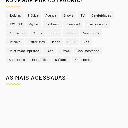
NAVEGUE POR CATEGORIA!
Notícias
Música
Agenda
Shows
TV
Celebridades
BOMBOU
Agitos
Festivais
Diversão!
Lançamentos
Premiações
Clipes
Teatro
Filmes
Novidades
Carnaval
Entrevistas
Moda
GLBT
Kids
Coletiva de Imprensa
Teen
Livros
Documentários
Bastidores
Exposição
Acústico
Youtubers
AS MAIS ACESSADAS!