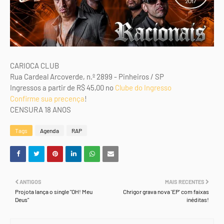
CARIOCA CLUB
Rua Cardeal Arcoverde, n.º 2899 - Pinheiros / SP
Ingressos a partir de R$ 45,00 no
Clube do Ingresso
Confirme sua precença
!
CENSURA 18 ANOS
Tags
Agenda
RAP
ANTIGOS
MAIS RECENTES
Projota lança o single "OH! Meu
Chrigor grava nova 'EP' com faixas
Deus"
inéditas!