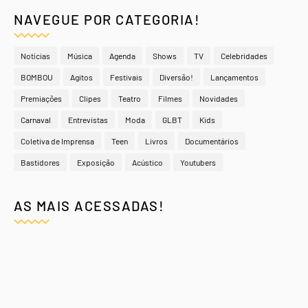
NAVEGUE POR CATEGORIA!
Notícias
Música
Agenda
Shows
TV
Celebridades
BOMBOU
Agitos
Festivais
Diversão!
Lançamentos
Premiações
Clipes
Teatro
Filmes
Novidades
Carnaval
Entrevistas
Moda
GLBT
Kids
Coletiva de Imprensa
Teen
Livros
Documentários
Bastidores
Exposição
Acústico
Youtubers
AS MAIS ACESSADAS!